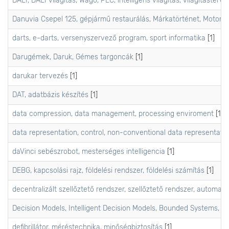
DALI, DALI világítás, Wago, PLC, intelligens világítás, világításterve
Danuvia Csepel 125, gépjármű restaurálás, Márkatörténet, Motorke
darts, e-darts, versenyszervező program, sport informatika
[1]
Darugémek, Daruk, Gémes targoncák
[1]
darukar tervezés
[1]
DAT, adatbázis készítés
[1]
data compression, data management, processing enviroment
[1]
data representation, control, non-conventional data representati
daVinci sebészrobot, mesterséges intelligencia
[1]
DEBG, kapcsolási rajz, földelési rendszer, földelési számítás
[1]
decentralizált szellőztető rendszer, szellőztető rendszer, automati
Decision Models, Intelligent Decision Models, Bounded Systems,
[1]
defibrillátor, méréstechnika, minőségbiztosítás
[1]