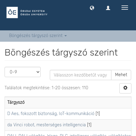
Navig
ki
-
és
bekap
Böngészés tárgyszó szerint
Böngészés tárgyszó szerint
Mehet
Találatok megtekintése: 1-20 összesen: 110
Tárgyszó
D Aes, fokozott biztonság, IoT-kommunikáció
[1]
da Vinci robot, mesterséges intelligencia
[1]