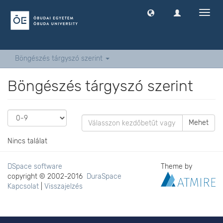
Navig
ki
-
és
bekap
Böngészés tárgyszó szerint
Böngészés tárgyszó szerint
Mehet
Nincs találat
DSpace software
Theme by
copyright © 2002-2016
DuraSpace
Kapcsolat
|
Visszajelzés