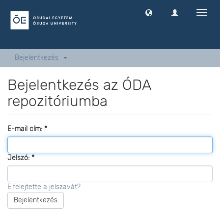
Navig
ki
-
és
bekap
Bejelentkezés
Bejelentkezés az ÓDA
repozitóriumba
E-mail cím:
Jelszó:
Elfelejtette a jelszavát?
Bejelentkezés