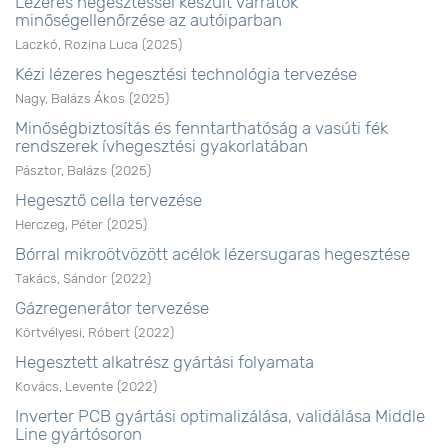
Lézeres hegesztéssel készült varratok
minőségellenőrzése az autóiparban
Laczkó, Rozina Luca
(
2025
)
Kézi lézeres hegesztési technológia tervezése
Nagy, Balázs Ákos
(
2025
)
Minőségbiztosítás és fenntarthatóság a vasúti fék
rendszerek ívhegesztési gyakorlatában
Pásztor, Balázs
(
2025
)
Hegesztő cella tervezése
Herczeg, Péter
(
2025
)
Bórral mikroötvözött acélok lézersugaras hegesztése
Takács, Sándor
(
2022
)
Gázregenerátor tervezése
Körtvélyesi, Róbert
(
2022
)
Hegesztett alkatrész gyártási folyamata
Kovács, Levente
(
2022
)
Inverter PCB gyártási optimalizálása, validálása Middle
Line gyártósoron