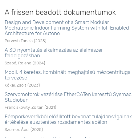
A frissen beadott dokumentumok
Design and Development of a Smart Modular
Mechatronic Indoor Farming System with IoT-Enabled
Architecture for Autono
Parvesh Taneja
(
2025
)
A 3D nyomtatás alkalmazása az élelmiszer-
feldolgozásban
Szabó, Roland
(
2024
)
Mobil, 4 keretes, kombinált meghajtású mézcentrifuga
tervezése
Kókai, Zsolt
(
2023
)
Szervomotorok vezérlése EtherCATen keresztü Sysmac
Studioban
Franciskovity, Zoltán
(
2021
)
Fémporkeverékből előállított bevonat tulajdonságainak
értékelése ausztenites rozsdamentes acélon
Szomor, Ábel
(
2025
)