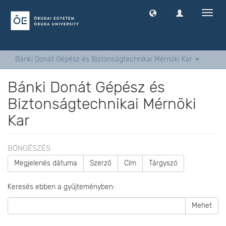
Navig
ki
-
és
bekap
Bánki Donát Gépész és Biztonságtechnikai Mérnöki Kar
Bánki Donát Gépész és
Biztonságtechnikai Mérnöki
Kar
BÖNGÉSZÉS
Megjelenés dátuma
Szerző
Cím
Tárgyszó
Keresés ebben a gyűjteményben:
Mehet