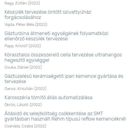
Nagy, Zoltán
(
2022
)
Készülék tervezése öntött szivattyúház
forgácsolásához
Vajda, Péter Béla
(
2022
)
Gázturbina átmeneti egységének folyamatközi
ellenőrző készülék tervezése
Papp, Kristóf
(
2022
)
Körasztalos összeszerelő cella tervezése ultrahangos
hegesztő egységgel
Csuka, Dániel
(
2022
)
Gáztüzelésű kerámiaégető ipari kemence gyártása és
tervezése
Dancz, Krisztián
(
2022
)
Karosszéria tömítő állás automatizálása
Ökrös, László
(
2022
)
Állásidő és selejtköltség csökkentése az SMT
gyártásban használt Rehm típusú reflow kemencéknél
Csanády, Csaba
(
2022
)