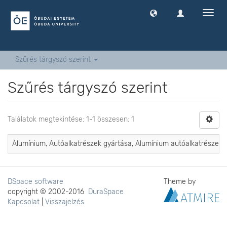
Navig
ki
-
és
bekap
Szűrés tárgyszó szerint
Szűrés tárgyszó szerint
Találatok megtekintése: 1-1 összesen: 1
Alumínium, Autóalkatrészek gyártása, Alumínium autóalkatrészek, L
DSpace software
Theme by
copyright © 2002-2016
DuraSpace
Kapcsolat
|
Visszajelzés