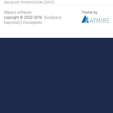
Zakupszki, Richárd Zoltán
(
2022
)
DSpace software
Theme by
copyright © 2002-2016
DuraSpace
Kapcsolat
|
Visszajelzés