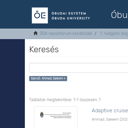
Óbu
ÓDA repozitórium kezdőoldal
1. Hallgatói do
Keresés
Szerző: Ahmad, Saleem ×
Találatok megtekintése: 1-1 összesen: 1
Adaptive cruis
Ahmad, Saleem
(
202