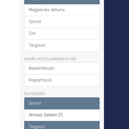
Megjelenés dátuma
Szerző
Cím
Tárgyszó
SZEMÉLYES FELHASZNÁLÓI FIÓK
Bejelentkezés
Regisztráció
FELFEDEZÉS
Szerző
Ahmad, Saleem (1)
Tárgyszó