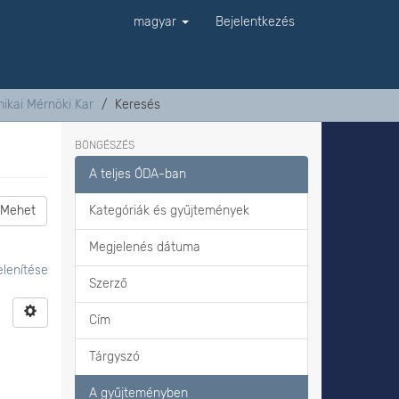
magyar
Bejelentkezés
ikai Mérnöki Kar
Keresés
BÖNGÉSZÉS
A teljes ÓDA-ban
Mehet
Kategóriák és gyűjtemények
Megjelenés dátuma
lenítése
Szerző
Cím
Tárgyszó
A gyűjteményben