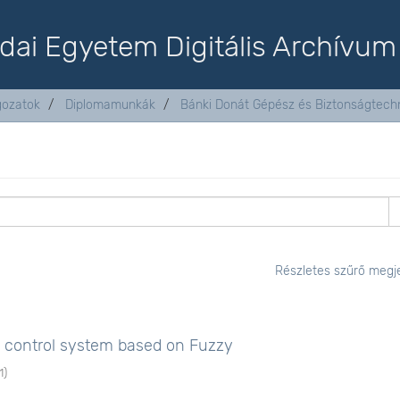
dai Egyetem Digitális Archívum
lgozatok
Diplomamunkák
Bánki Donát Gépész és Biztonságtechn
Részletes szűrő megje
e control system based on Fuzzy
1
)