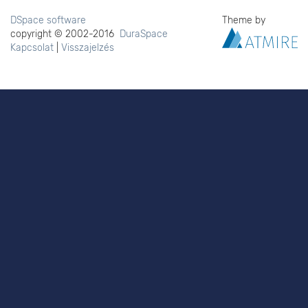
DSpace software
Theme by
copyright © 2002-2016
DuraSpace
Kapcsolat
|
Visszajelzés