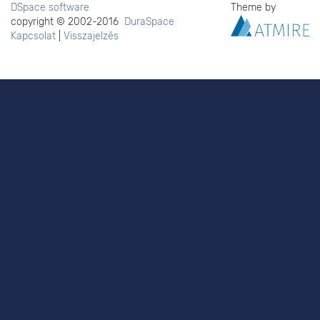
DSpace software
Theme by
copyright © 2002-2016
DuraSpace
Kapcsolat
|
Visszajelzés