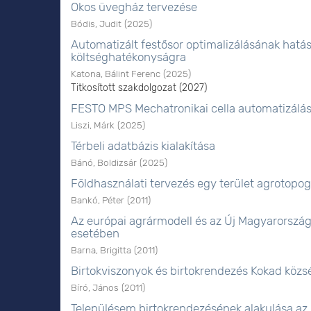
Okos üvegház tervezése
Bódis, Judit
(
2025
)
Automatizált festősor optimalizálásának hatás
költséghatékonyságra
Katona, Bálint Ferenc
(
2025
)
Titkosított szakdolgozat (2027)
FESTO MPS Mechatronikai cella automatizálá
Liszi, Márk
(
2025
)
Térbeli adatbázis kialakítása
Bánó, Boldizsár
(
2025
)
Földhasználati tervezés egy terület agrotopog
Bankó, Péter
(
2011
)
Az európai agrármodell és az Új Magyarország
esetében
Barna, Brigitta
(
2011
)
Birtokviszonyok és birtokrendezés Kokad közs
Bíró, János
(
2011
)
Településem birtokrendezésének alakulása az 