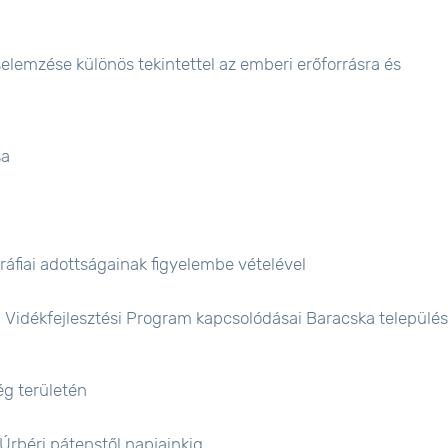
elemzése különös tekintettel az emberi erőforrásra és
sa
ráfiai adottságainak figyelembe vételével
 Vidékfejlesztési Program kapcsolódásai Baracska település
ég területén
Úrbéri pátenstől napjainkig