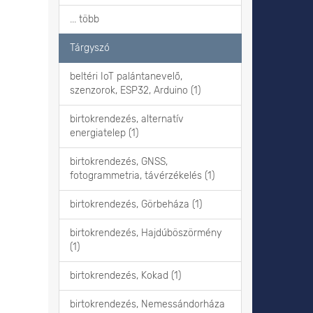
... több
Tárgyszó
beltéri IoT palántanevelő,
szenzorok, ESP32, Arduino (1)
birtokrendezés, alternatív
energiatelep (1)
birtokrendezés, GNSS,
fotogrammetria, távérzékelés (1)
birtokrendezés, Görbeháza (1)
birtokrendezés, Hajdúböszörmény
(1)
birtokrendezés, Kokad (1)
birtokrendezés, Nemessándorháza