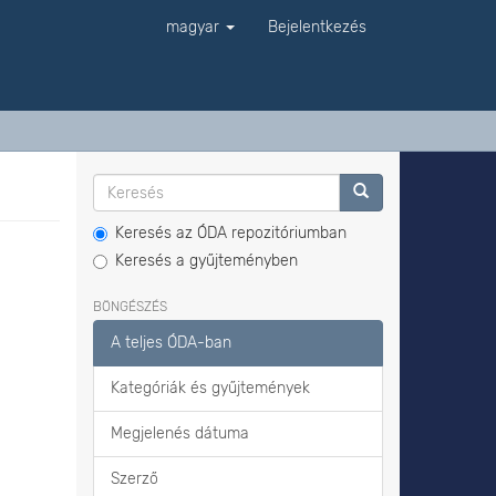
magyar
Bejelentkezés
Keresés az ÓDA repozitóriumban
Keresés a gyűjteményben
BÖNGÉSZÉS
A teljes ÓDA-ban
Kategóriák és gyűjtemények
Megjelenés dátuma
Szerző