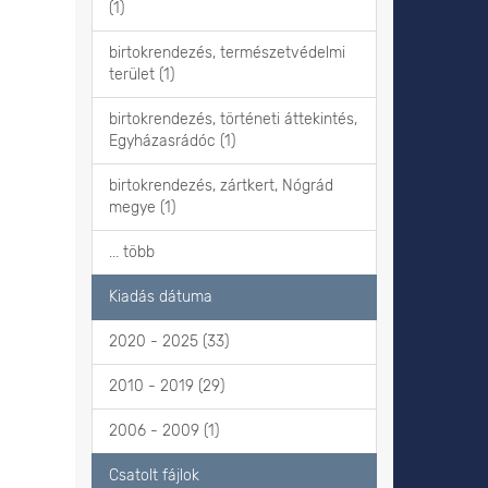
(1)
birtokrendezés, természetvédelmi
terület (1)
birtokrendezés, történeti áttekintés,
Egyházasrádóc (1)
birtokrendezés, zártkert, Nógrád
megye (1)
... több
Kiadás dátuma
2020 - 2025 (33)
2010 - 2019 (29)
2006 - 2009 (1)
Csatolt fájlok