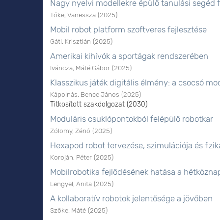
Nagy nyelvi modellekre épülő tanulási segéd f
Tőke, Vanessza
(
2025
)
Mobil robot platform szoftveres fejlesztése
Gáti, Krisztián
(
2025
)
Amerikai kihívók a sportágak rendszerében
Iváncza, Máté Gábor
(
2025
)
Klasszikus játék digitális élmény: a csocsó m
Kápolnás, Bence János
(
2025
)
Titkosított szakdolgozat (2030)
Moduláris csuklópontokból felépülő robotkar
Zólomy, Zénó
(
2025
)
Hexapod robot tervezése, szimulációja és fizi
Koroján, Péter
(
2025
)
Mobilrobotika fejlődésének hatása a hétköznap
Lengyel, Anita
(
2025
)
A kollaboratív robotok jelentősége a jövőben
Szőke, Máté
(
2025
)