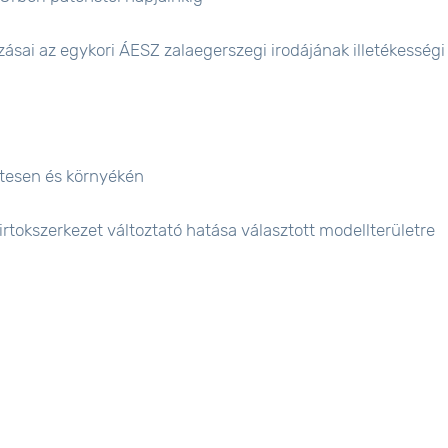
ásai az egykori ÁESZ zalaegerszegi irodájának illetékességi
tesen és környékén
tokszerkezet változtató hatása választott modellterületre