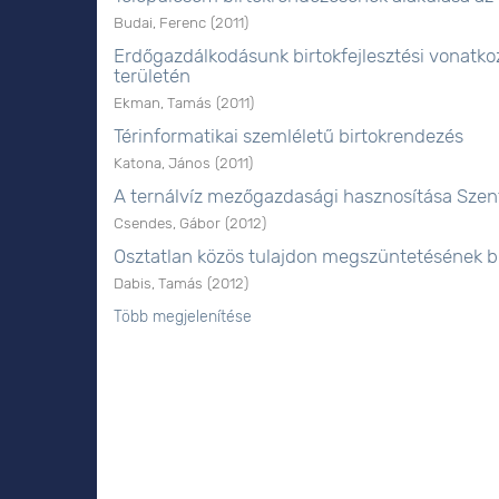
Budai, Ferenc
(
2011
)
Erdőgazdálkodásunk birtokfejlesztési vonatkoz
területén
Ekman, Tamás
(
2011
)
Térinformatikai szemléletű birtokrendezés
Katona, János
(
2011
)
A ternálvíz mezőgazdasági hasznosítása Szen
Csendes, Gábor
(
2012
)
Osztatlan közös tulajdon megszüntetésének bir
Dabis, Tamás
(
2012
)
Több megjelenítése