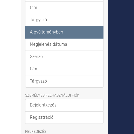
Cím
Tárgyszó
A gyűjteményben
Megjelenés dátuma
Szerző
Cím
Tárgyszó
SZEMÉLYES FELHASZNÁLÓI FIÓK
Bejelentkezés
Regisztráció
FELFEDEZÉS