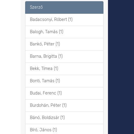
Szerző
Badacsonyi, Róbert (1)
Balogh, Tamás (1)
Bankó, Péter (1)
Barna, Brigitta (1)
Bekk, Tímea (1)
Bonti, Tamás (1)
Budai, Ferenc (1)
Burdohán, Péter (1)
Bánó, Boldizsár (1)
Bíró, János (1)