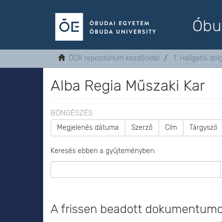
Óbu
ÓDA repozitórium kezdőoldal
1. Hallgatói do
Alba Regia Műszaki Kar
BÖNGÉSZÉS
Megjelenés dátuma
Szerző
Cím
Tárgyszó
Keresés ebben a gyűjteményben:
A frissen beadott dokumentum