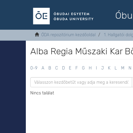
Óbu
ÓDA repozitórium kezdőoldal
1. Hallgatói do
Alba Regia Műszaki Kar B
0-9
A
B
C
D
E
F
G
H
I
J
K
L
M
N
Nincs találat