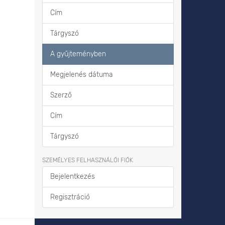
Cím
Tárgyszó
A gyűjteményben
Megjelenés dátuma
Szerző
Cím
Tárgyszó
SZEMÉLYES FELHASZNÁLÓI FIÓK
Bejelentkezés
Regisztráció