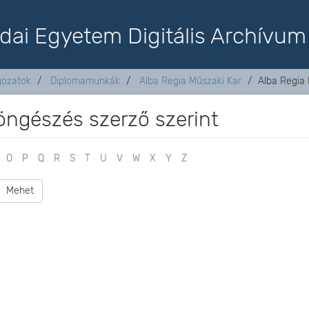
dai Egyetem Digitális Archívum
lgozatok
Diplomamunkák
Alba Regia Műszaki Kar
Alba Regia 
öngészés szerző szerint
O
P
Q
R
S
T
U
V
W
X
Y
Z
Mehet