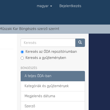
magyar
Bejelentkezés
Műszaki Kar Böngészés szerző szerint
Keresés az ÓDA repozitóriumban
Keresés a gyűjteményben
BÖNGÉSZÉS
A teljes ÓDA-ban
Kategóriák és gyűjtemények
Megjelenés dátuma
Szerző