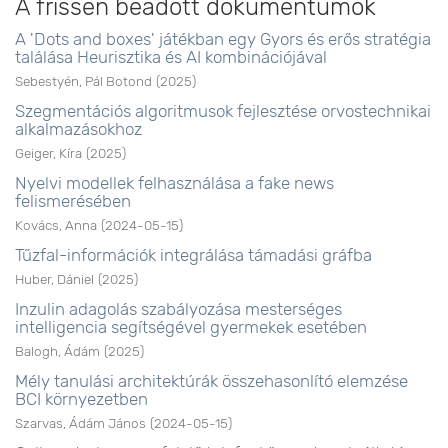
A frissen beadott dokumentumok
A 'Dots and boxes' játékban egy Gyors és erős stratégia
találása Heurisztika és AI kombinációjával
Sebestyén, Pál Botond
(
2025
)
Szegmentációs algoritmusok fejlesztése orvostechnikai
alkalmazásokhoz
Geiger, Kíra
(
2025
)
Nyelvi modellek felhasználása a fake news
felismerésében
Kovács, Anna
(
2024-05-15
)
Tűzfal-információk integrálása támadási gráfba
Huber, Dániel
(
2025
)
Inzulin adagolás szabályozása mesterséges
intelligencia segítségével gyermekek esetében
Balogh, Ádám
(
2025
)
Mély tanulási architektúrák összehasonlító elemzése
BCI környezetben
Szarvas, Ádám János
(
2024-05-15
)