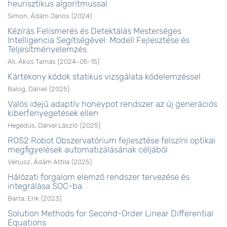
heurisztikus algoritmussal
Simon, Ádám János
(
2024
)
Kézírás Felismerés és Detektálás Mesterséges
Intelligencia Segítségével: Modell Fejlesztése és
Teljesítményelemzés
Ali, Ákos Tamás
(
2024-05-15
)
Kártékony kódok statikus vizsgálata kódelemzéssel
Balog, Dániel
(
2025
)
Valós idejű adaptív honeypot rendszer az új generációs
kiberfenyegetések ellen
Hegedüs, Dániel László
(
2025
)
ROS2 Robot Obszervatórium fejlesztése felszíni optikai
megfigyelések automatizálásának céljából
Vénusz, Ádám Attila
(
2025
)
Hálózati forgalom elemző rendszer tervezése és
integrálása SOC-ba
Barta, Erik
(
2023
)
Solution Methods for Second-Order Linear Differential
Equations