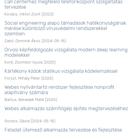
Call centerhez megfelelő telefonközpont szolgáltatás
tervezése
Kovács, Viktor Zsolt
(
2023
)
Social engineering alapú támadások hatékonyságának
mérése különböző vírusvédelmi rendszerekkel
szemben
Zabó, Dominik Ákos
(
2024-05-15
)
Orvosi képfeldolgozás vizsgálata modern deep learning
modelekkel
Korb, Zsombor Gyula
(
2025
)
Kártékony kódok statikus vizsgálata kódelemzéssel
Forszt, Mihály Péter
(
2025
)
Webes nyilvántartó rendszer fejlesztése nonprofit
alapítvány számára
Bartus, Benedek Máté
(
2025
)
Webes alkalmazás számítógép építés megtervezéséhez
Gordos, Dávid
(
2024-05-15
)
Feladat ütemező alkalmazás tervezése és fejlesztése