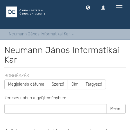
Navig
ki
-
és
bekap
Neumann János Informatikai Kar
Neumann János Informatikai
Kar
BÖNGÉSZÉS
Megjelenés dátuma
Szerző
Cím
Tárgyszó
Keresés ebben a gyűjteményben:
Mehet