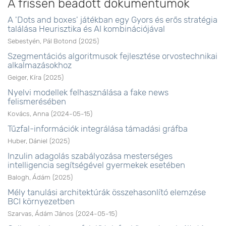
A frissen beadott dokumentumok
A 'Dots and boxes' játékban egy Gyors és erős stratégia
találása Heurisztika és AI kombinációjával
Sebestyén, Pál Botond
(
2025
)
Szegmentációs algoritmusok fejlesztése orvostechnikai
alkalmazásokhoz
Geiger, Kíra
(
2025
)
Nyelvi modellek felhasználása a fake news
felismerésében
Kovács, Anna
(
2024-05-15
)
Tűzfal-információk integrálása támadási gráfba
Huber, Dániel
(
2025
)
Inzulin adagolás szabályozása mesterséges
intelligencia segítségével gyermekek esetében
Balogh, Ádám
(
2025
)
Mély tanulási architektúrák összehasonlító elemzése
BCI környezetben
Szarvas, Ádám János
(
2024-05-15
)