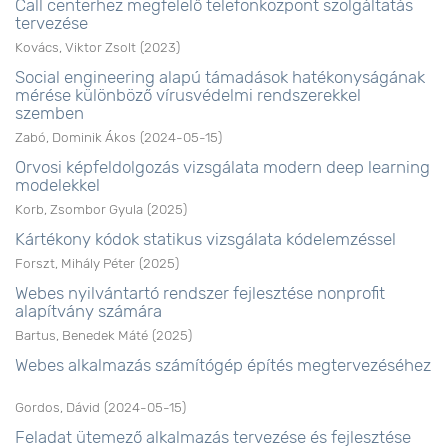
Call centerhez megfelelő telefonközpont szolgáltatás
tervezése
Kovács, Viktor Zsolt
(
2023
)
Social engineering alapú támadások hatékonyságának
mérése különböző vírusvédelmi rendszerekkel
szemben
Zabó, Dominik Ákos
(
2024-05-15
)
Orvosi képfeldolgozás vizsgálata modern deep learning
modelekkel
Korb, Zsombor Gyula
(
2025
)
Kártékony kódok statikus vizsgálata kódelemzéssel
Forszt, Mihály Péter
(
2025
)
Webes nyilvántartó rendszer fejlesztése nonprofit
alapítvány számára
Bartus, Benedek Máté
(
2025
)
Webes alkalmazás számítógép építés megtervezéséhez
Gordos, Dávid
(
2024-05-15
)
Feladat ütemező alkalmazás tervezése és fejlesztése