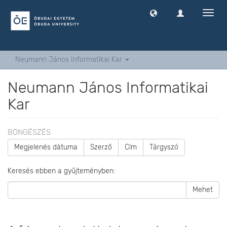
Navig
ki
-
és
bekap
Neumann János Informatikai Kar
Neumann János Informatikai
Kar
BÖNGÉSZÉS
Megjelenés dátuma
Szerző
Cím
Tárgyszó
Keresés ebben a gyűjteményben:
Mehet