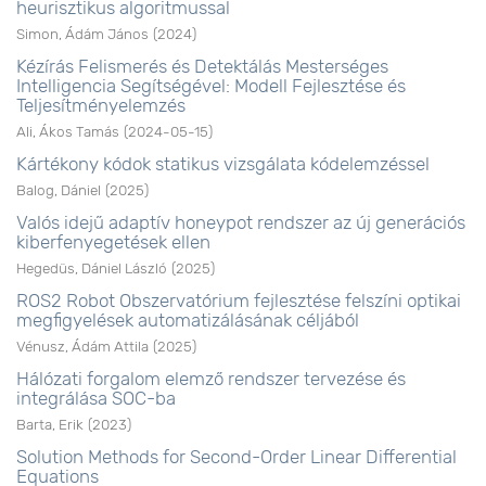
heurisztikus algoritmussal
Simon, Ádám János
(
2024
)
Kézírás Felismerés és Detektálás Mesterséges
Intelligencia Segítségével: Modell Fejlesztése és
Teljesítményelemzés
Ali, Ákos Tamás
(
2024-05-15
)
Kártékony kódok statikus vizsgálata kódelemzéssel
Balog, Dániel
(
2025
)
Valós idejű adaptív honeypot rendszer az új generációs
kiberfenyegetések ellen
Hegedüs, Dániel László
(
2025
)
ROS2 Robot Obszervatórium fejlesztése felszíni optikai
megfigyelések automatizálásának céljából
Vénusz, Ádám Attila
(
2025
)
Hálózati forgalom elemző rendszer tervezése és
integrálása SOC-ba
Barta, Erik
(
2023
)
Solution Methods for Second-Order Linear Differential
Equations