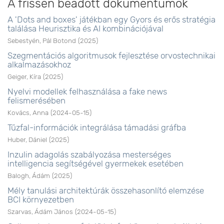
A frissen beadott dokumentumok
A 'Dots and boxes' játékban egy Gyors és erős stratégia
találása Heurisztika és AI kombinációjával
Sebestyén, Pál Botond
(
2025
)
Szegmentációs algoritmusok fejlesztése orvostechnikai
alkalmazásokhoz
Geiger, Kíra
(
2025
)
Nyelvi modellek felhasználása a fake news
felismerésében
Kovács, Anna
(
2024-05-15
)
Tűzfal-információk integrálása támadási gráfba
Huber, Dániel
(
2025
)
Inzulin adagolás szabályozása mesterséges
intelligencia segítségével gyermekek esetében
Balogh, Ádám
(
2025
)
Mély tanulási architektúrák összehasonlító elemzése
BCI környezetben
Szarvas, Ádám János
(
2024-05-15
)