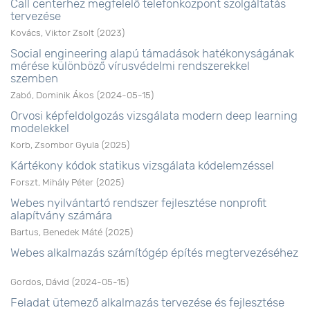
Call centerhez megfelelő telefonközpont szolgáltatás
tervezése
Kovács, Viktor Zsolt
(
2023
)
Social engineering alapú támadások hatékonyságának
mérése különböző vírusvédelmi rendszerekkel
szemben
Zabó, Dominik Ákos
(
2024-05-15
)
Orvosi képfeldolgozás vizsgálata modern deep learning
modelekkel
Korb, Zsombor Gyula
(
2025
)
Kártékony kódok statikus vizsgálata kódelemzéssel
Forszt, Mihály Péter
(
2025
)
Webes nyilvántartó rendszer fejlesztése nonprofit
alapítvány számára
Bartus, Benedek Máté
(
2025
)
Webes alkalmazás számítógép építés megtervezéséhez
Gordos, Dávid
(
2024-05-15
)
Feladat ütemező alkalmazás tervezése és fejlesztése