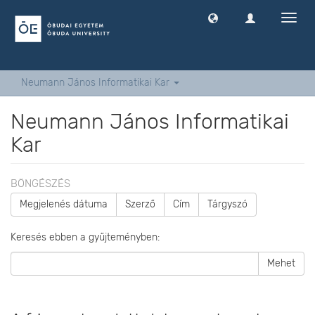
Navig
ki
-
és
bekap
Neumann János Informatikai Kar
Neumann János Informatikai
Kar
BÖNGÉSZÉS
Megjelenés dátuma
Szerző
Cím
Tárgyszó
Keresés ebben a gyűjteményben:
Mehet