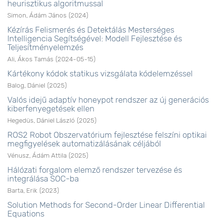
heurisztikus algoritmussal
Simon, Ádám János
(
2024
)
Kézírás Felismerés és Detektálás Mesterséges
Intelligencia Segítségével: Modell Fejlesztése és
Teljesítményelemzés
Ali, Ákos Tamás
(
2024-05-15
)
Kártékony kódok statikus vizsgálata kódelemzéssel
Balog, Dániel
(
2025
)
Valós idejű adaptív honeypot rendszer az új generációs
kiberfenyegetések ellen
Hegedüs, Dániel László
(
2025
)
ROS2 Robot Obszervatórium fejlesztése felszíni optikai
megfigyelések automatizálásának céljából
Vénusz, Ádám Attila
(
2025
)
Hálózati forgalom elemző rendszer tervezése és
integrálása SOC-ba
Barta, Erik
(
2023
)
Solution Methods for Second-Order Linear Differential
Equations