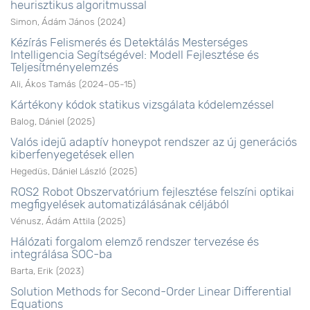
heurisztikus algoritmussal
Simon, Ádám János
(
2024
)
Kézírás Felismerés és Detektálás Mesterséges
Intelligencia Segítségével: Modell Fejlesztése és
Teljesítményelemzés
Ali, Ákos Tamás
(
2024-05-15
)
Kártékony kódok statikus vizsgálata kódelemzéssel
Balog, Dániel
(
2025
)
Valós idejű adaptív honeypot rendszer az új generációs
kiberfenyegetések ellen
Hegedüs, Dániel László
(
2025
)
ROS2 Robot Obszervatórium fejlesztése felszíni optikai
megfigyelések automatizálásának céljából
Vénusz, Ádám Attila
(
2025
)
Hálózati forgalom elemző rendszer tervezése és
integrálása SOC-ba
Barta, Erik
(
2023
)
Solution Methods for Second-Order Linear Differential
Equations