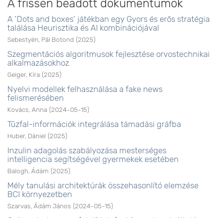
A frissen beadott dokumentumok
A 'Dots and boxes' játékban egy Gyors és erős stratégia
találása Heurisztika és AI kombinációjával
Sebestyén, Pál Botond
(
2025
)
Szegmentációs algoritmusok fejlesztése orvostechnikai
alkalmazásokhoz
Geiger, Kíra
(
2025
)
Nyelvi modellek felhasználása a fake news
felismerésében
Kovács, Anna
(
2024-05-15
)
Tűzfal-információk integrálása támadási gráfba
Huber, Dániel
(
2025
)
Inzulin adagolás szabályozása mesterséges
intelligencia segítségével gyermekek esetében
Balogh, Ádám
(
2025
)
Mély tanulási architektúrák összehasonlító elemzése
BCI környezetben
Szarvas, Ádám János
(
2024-05-15
)