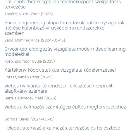
Call centerhez megfelelő telefonközpont szolgáltatás
tervezése
Kovács, Viktor Zsolt
(
2023
)
Social engineering alapú támadások hatékonyságának
mérése különböző vírusvédelmi rendszerekkel
szemben
Zabó, Dominik Ákos
(
2024-05-15
)
Orvosi képfeldolgozás vizsgálata modern deep learning
modelekkel
Korb, Zsombor Gyula
(
2025
)
Kártékony kódok statikus vizsgálata kódelemzéssel
Forszt, Mihály Péter
(
2025
)
Webes nyilvántartó rendszer fejlesztése nonprofit
alapítvány számára
Bartus, Benedek Máté
(
2025
)
Webes alkalmazás számítógép építés megtervezéséhez
Gordos, Dávid
(
2024-05-15
)
Feladat ütemező alkalmazás tervezése és fejlesztése