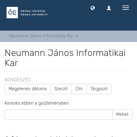
Navig
ki
-
és
bekap
Neumann János Informatikai Kar
Neumann János Informatikai
Kar
BÖNGÉSZÉS
Megjelenés dátuma
Szerző
Cím
Tárgyszó
Keresés ebben a gyűjteményben:
Mehet