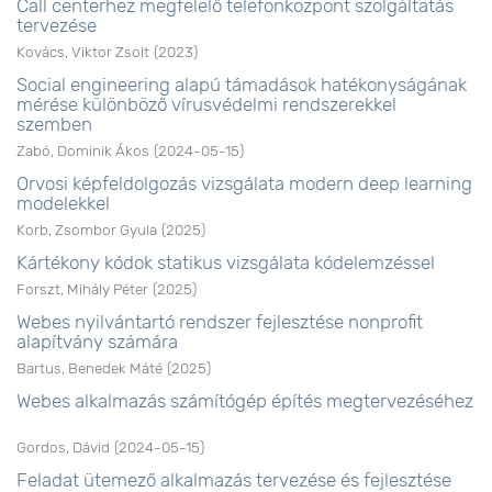
Call centerhez megfelelő telefonközpont szolgáltatás
tervezése
Kovács, Viktor Zsolt
(
2023
)
Social engineering alapú támadások hatékonyságának
mérése különböző vírusvédelmi rendszerekkel
szemben
Zabó, Dominik Ákos
(
2024-05-15
)
Orvosi képfeldolgozás vizsgálata modern deep learning
modelekkel
Korb, Zsombor Gyula
(
2025
)
Kártékony kódok statikus vizsgálata kódelemzéssel
Forszt, Mihály Péter
(
2025
)
Webes nyilvántartó rendszer fejlesztése nonprofit
alapítvány számára
Bartus, Benedek Máté
(
2025
)
Webes alkalmazás számítógép építés megtervezéséhez
Gordos, Dávid
(
2024-05-15
)
Feladat ütemező alkalmazás tervezése és fejlesztése