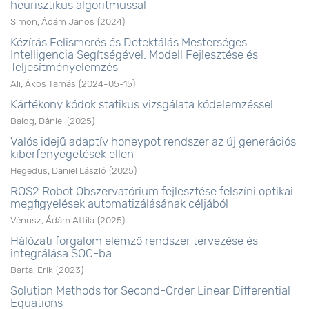
heurisztikus algoritmussal
Simon, Ádám János
(
2024
)
Kézírás Felismerés és Detektálás Mesterséges
Intelligencia Segítségével: Modell Fejlesztése és
Teljesítményelemzés
Ali, Ákos Tamás
(
2024-05-15
)
Kártékony kódok statikus vizsgálata kódelemzéssel
Balog, Dániel
(
2025
)
Valós idejű adaptív honeypot rendszer az új generációs
kiberfenyegetések ellen
Hegedüs, Dániel László
(
2025
)
ROS2 Robot Obszervatórium fejlesztése felszíni optikai
megfigyelések automatizálásának céljából
Vénusz, Ádám Attila
(
2025
)
Hálózati forgalom elemző rendszer tervezése és
integrálása SOC-ba
Barta, Erik
(
2023
)
Solution Methods for Second-Order Linear Differential
Equations