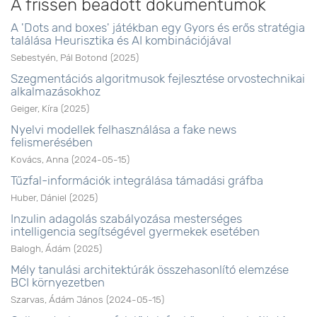
A frissen beadott dokumentumok
A 'Dots and boxes' játékban egy Gyors és erős stratégia
találása Heurisztika és AI kombinációjával
Sebestyén, Pál Botond
(
2025
)
Szegmentációs algoritmusok fejlesztése orvostechnikai
alkalmazásokhoz
Geiger, Kíra
(
2025
)
Nyelvi modellek felhasználása a fake news
felismerésében
Kovács, Anna
(
2024-05-15
)
Tűzfal-információk integrálása támadási gráfba
Huber, Dániel
(
2025
)
Inzulin adagolás szabályozása mesterséges
intelligencia segítségével gyermekek esetében
Balogh, Ádám
(
2025
)
Mély tanulási architektúrák összehasonlító elemzése
BCI környezetben
Szarvas, Ádám János
(
2024-05-15
)