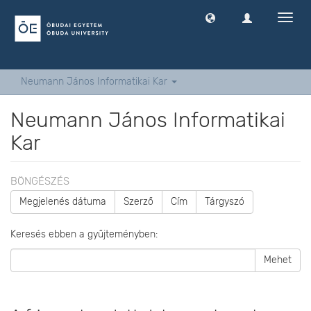
Navig
ki
-
és
bekap
Neumann János Informatikai Kar
Neumann János Informatikai
Kar
BÖNGÉSZÉS
Megjelenés dátuma
Szerző
Cím
Tárgyszó
Keresés ebben a gyűjteményben:
Mehet