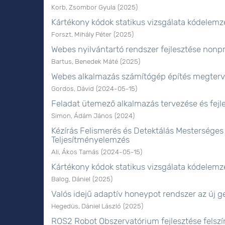
Korb, Zsombor Gyula
(
2025
)
Kártékony kódok statikus vizsgálata kódelemz
Forszt, Mihály Péter
(
2025
)
Webes nyilvántartó rendszer fejlesztése nonpr
Bartus, Benedek Máté
(
2025
)
Webes alkalmazás számítógép építés megter
Gordos, Dávid
(
2024-05-15
)
Feladat ütemező alkalmazás tervezése és fejle
Simon, Ádám János
(
2024
)
Kézírás Felismerés és Detektálás Mesterséges I
Teljesítményelemzés
Ali, Ákos Tamás
(
2024-05-15
)
Kártékony kódok statikus vizsgálata kódelemz
Balog, Dániel
(
2025
)
Valós idejű adaptív honeypot rendszer az új g
Hegedüs, Dániel László
(
2025
)
ROS2 Robot Obszervatórium fejlesztése felszín