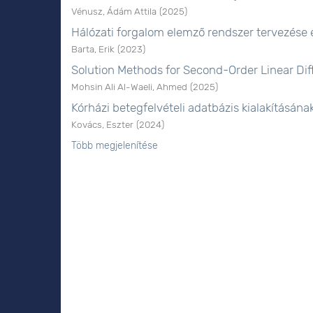
Vénusz, Ádám Attila
(
2025
)
Hálózati forgalom elemző rendszer tervezése 
Barta, Erik
(
2023
)
Solution Methods for Second-Order Linear Dif
Mohsin Ali Al-Waeli, Ahmed
(
2025
)
Kórházi betegfelvételi adatbázis kialakításán
Kovács, Eszter
(
2024
)
Több megjelenítése