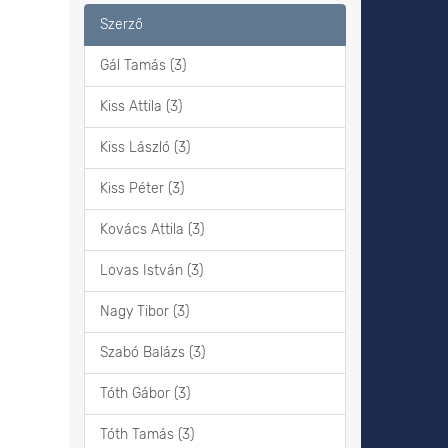
Szerző
Gál Tamás (3)
Kiss Attila (3)
Kiss László (3)
Kiss Péter (3)
Kovács Attila (3)
Lovas István (3)
Nagy Tibor (3)
Szabó Balázs (3)
Tóth Gábor (3)
Tóth Tamás (3)