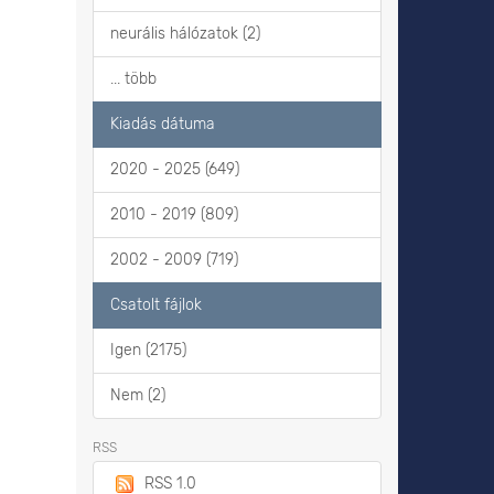
neurális hálózatok (2)
... több
Kiadás dátuma
2020 - 2025 (649)
2010 - 2019 (809)
2002 - 2009 (719)
Csatolt fájlok
Igen (2175)
Nem (2)
RSS
RSS 1.0