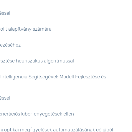
éssel
ofit alapítvány számára
vezéséhez
sztése heurisztikus algoritmussal
ntelligencia Segítségével: Modell Fejlesztése és
éssel
enerációs kiberfenyegetések ellen
i optikai megfigyelések automatizálásának céljából