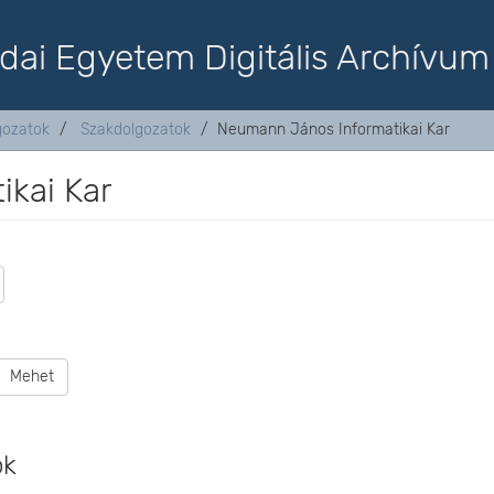
dai Egyetem Digitális Archívum
lgozatok
Szakdolgozatok
Neumann János Informatikai Kar
kai Kar
Mehet
ok