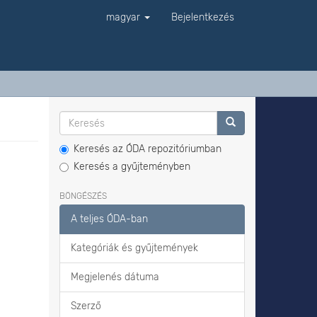
magyar
Bejelentkezés
Keresés az ÓDA repozitóriumban
Keresés a gyűjteményben
BÖNGÉSZÉS
A teljes ÓDA-ban
Kategóriák és gyűjtemények
Megjelenés dátuma
Szerző