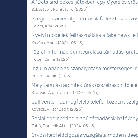
A 'Dots and boxes' játékban egy Gyors és erős 
Sebestyén, Pál Botond
(
2025
)
Szegmentációs algoritmusok fejlesztése orvo
Geiger, Kíra
(
2025
)
Nyelvi modellek felhasználása a fake news fe
Kovács, Anna
(
2024-05-15
)
Tűzfal-információk integrálása támadási gráf
Huber, Dániel
(
2025
)
Inzulin adagolás szabályozása mesterséges in
Balogh, Ádám
(
2025
)
Mély tanulási architektúrák összehasonlító e
Szarvas, Ádám János
(
2024-05-15
)
Call centerhez megfelelő telefonközpont szolg
Kovács, Viktor Zsolt
(
2023
)
Social engineering alapú támadások hatékon
Zabó, Dominik Ákos
(
2024-05-15
)
Orvosi képfeldolgozás vizsgálata modern dee