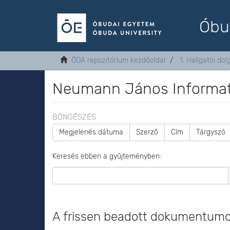
Óbu
ÓDA repozitórium kezdőoldal
1. Hallgatói do
Neumann János Informati
BÖNGÉSZÉS
Megjelenés dátuma
Szerző
Cím
Tárgyszó
Keresés ebben a gyűjteményben:
A frissen beadott dokumentum