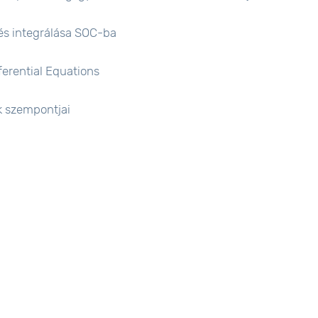
és integrálása SOC-ba
ferential Equations
ak szempontjai