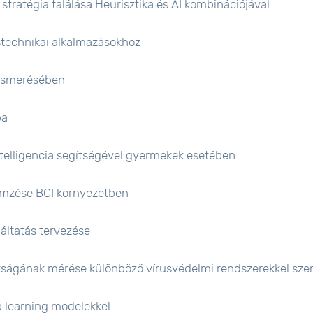
stratégia találása Heurisztika és AI kombinációjával
stechnikai alkalmazásokhoz
lismerésében
ba
telligencia segítségével gyermekek esetében
lemzése BCI környezetben
áltatás tervezése
yságának mérése különböző vírusvédelmi rendszerekkel sz
p learning modelekkel