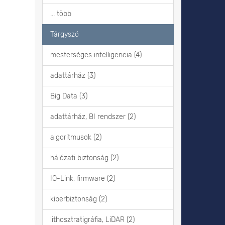
... több
Tárgyszó
mesterséges intelligencia (4)
adattárház (3)
Big Data (3)
adattárház, BI rendszer (2)
algoritmusok (2)
hálózati biztonság (2)
IO-Link, firmware (2)
kiberbiztonság (2)
lithosztratigráfia, LiDAR (2)