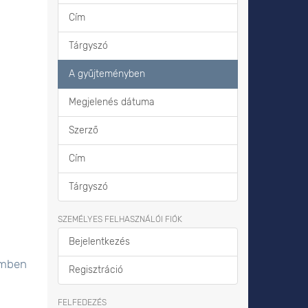
Cím
Tárgyszó
A gyűjteményben
Megjelenés dátuma
Szerző
Cím
Tárgyszó
SZEMÉLYES FELHASZNÁLÓI FIÓK
Bejelentkezés
emben
Regisztráció
FELFEDEZÉS