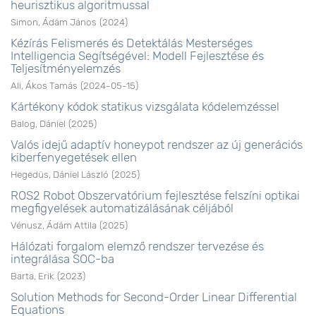
heurisztikus algoritmussal
Simon, Ádám János
(
2024
)
Kézírás Felismerés és Detektálás Mesterséges
Intelligencia Segítségével: Modell Fejlesztése és
Teljesítményelemzés
Ali, Ákos Tamás
(
2024-05-15
)
Kártékony kódok statikus vizsgálata kódelemzéssel
Balog, Dániel
(
2025
)
Valós idejű adaptív honeypot rendszer az új generációs
kiberfenyegetések ellen
Hegedüs, Dániel László
(
2025
)
ROS2 Robot Obszervatórium fejlesztése felszíni optikai
megfigyelések automatizálásának céljából
Vénusz, Ádám Attila
(
2025
)
Hálózati forgalom elemző rendszer tervezése és
integrálása SOC-ba
Barta, Erik
(
2023
)
Solution Methods for Second-Order Linear Differential
Equations