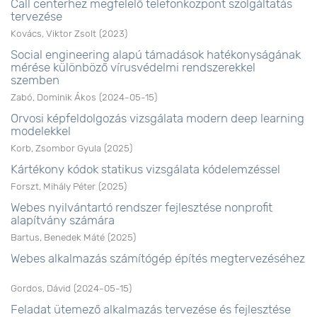
Call centerhez megfelelő telefonközpont szolgáltatás
tervezése
Kovács, Viktor Zsolt
(
2023
)
Social engineering alapú támadások hatékonyságának
mérése különböző vírusvédelmi rendszerekkel
szemben
Zabó, Dominik Ákos
(
2024-05-15
)
Orvosi képfeldolgozás vizsgálata modern deep learning
modelekkel
Korb, Zsombor Gyula
(
2025
)
Kártékony kódok statikus vizsgálata kódelemzéssel
Forszt, Mihály Péter
(
2025
)
Webes nyilvántartó rendszer fejlesztése nonprofit
alapítvány számára
Bartus, Benedek Máté
(
2025
)
Webes alkalmazás számítógép építés megtervezéséhez
Gordos, Dávid
(
2024-05-15
)
Feladat ütemező alkalmazás tervezése és fejlesztése