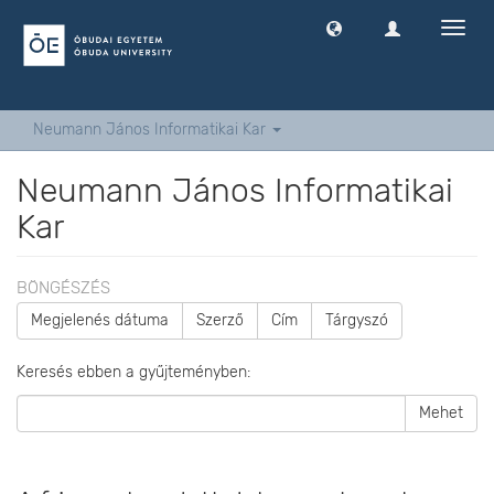
Navig
ki
-
és
bekap
Neumann János Informatikai Kar
Neumann János Informatikai
Kar
BÖNGÉSZÉS
Megjelenés dátuma
Szerző
Cím
Tárgyszó
Keresés ebben a gyűjteményben:
Mehet