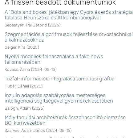
A frissen beadott dokumentumok
A 'Dots and boxes' játékban egy Gyors és erős stratégia
találása Heurisztika és AI kombinációjával
Sebestyén, Pál Botond
(
2025
)
Szegmentációs algoritmusok fejlesztése orvostechnikai
alkalmazásokhoz
Geiger, Kíra
(
2025
)
Nyelvi modellek felhasználása a fake news
felismerésében
Kovács, Anna
(
2024-05-15
)
Tűzfal-információk integrálása támadási gráfba
Huber, Dániel
(
2025
)
Inzulin adagolás szabályozása mesterséges
intelligencia segítségével gyermekek esetében
Balogh, Ádám
(
2025
)
Mély tanulási architektúrák összehasonlító elemzése
BCI környezetben
Szarvas, Ádám János
(
2024-05-15
)