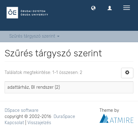
Navig
ki
-
és
bekap
Szűrés tárgyszó szerint
Szűrés tárgyszó szerint
Találatok megtekintése: 1-1 összesen: 2
adattárház, BI rendszer (2)
DSpace software
Theme by
copyright © 2002-2016
DuraSpace
Kapcsolat
|
Visszajelzés