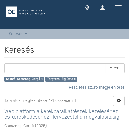
Navig
ki
-
és
bekap
Keresés
Keresés
Mehet
Szerző: Cseszneg, Gergő ×
Tárgyszó: Big Data ×
Részletes szűrő megjelenítése
Találatok megtekintése: 1-1 összesen: 1
Web platform a kerékpáralkatrészek kezeléséhez
és kereskedéséhez: Tervezéstől a megvalósításig
Cseszneg, Gergő
(
2025
)