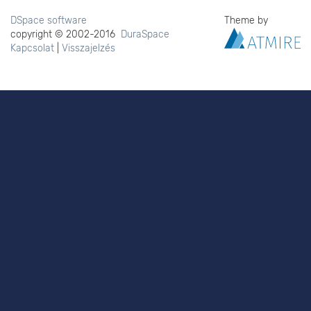
DSpace software
Theme by
copyright © 2002-2016
DuraSpace
Kapcsolat
|
Visszajelzés