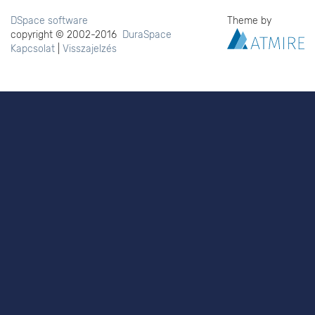
DSpace software
Theme by
copyright © 2002-2016
DuraSpace
Kapcsolat
|
Visszajelzés