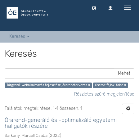
Navig
ki
-
és
bekap
Keresés
Keresés
Mehet
Tárgyszó: webalkalmazás fejlesztése, órarendtervezés ×
Csatolt fájlok: false ×
Részletes szűrő megjelenítése
Találatok megtekintése: 1-1 összesen: 1
Órarend-generáló és -optimalizáló egyetemi
hallgatók részére
Sárkány, Marcell Csaba
(
2022
)