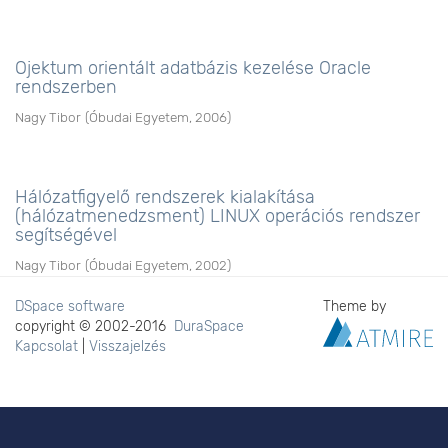
Ojektum orientált adatbázis kezelése Oracle
rendszerben
Nagy Tibor
(
Óbudai Egyetem
,
2006
)
Hálózatfigyelő rendszerek kialakítása
(hálózatmenedzsment) LINUX operációs rendszer
segítségével
Nagy Tibor
(
Óbudai Egyetem
,
2002
)
DSpace software
Theme by
copyright © 2002-2016
DuraSpace
Kapcsolat
|
Visszajelzés