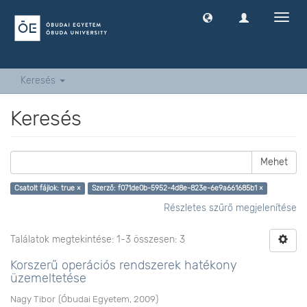
Navig
ki
-
és
bekap
Keresés
Keresés
Mehet
Csatolt fájlok: true ×
Szerző: f071de0b-5952-4d8e-823e-6e9a661685b1 ×
Részletes szűrő megjelenítése
Találatok megtekintése: 1-3 összesen: 3
Korszerű operációs rendszerek hatékony
üzemeltetése
Nagy Tibor
(
Óbudai Egyetem
,
2009
)