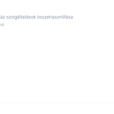
ház szolgáltatások összehasonlítása
24
)