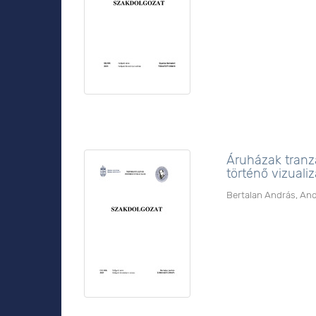
Áruházak tranz
történő vizualiz
Bertalan András, An