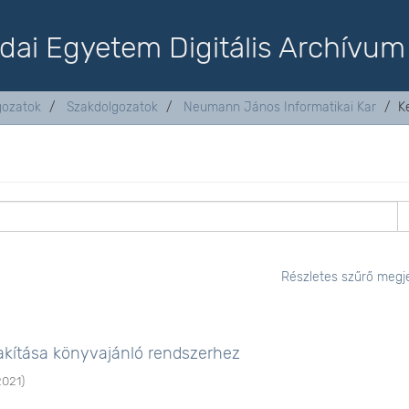
dai Egyetem Digitális Archívum
lgozatok
Szakdolgozatok
Neumann János Informatikai Kar
K
Részletes szűrő megje
lakítása könyvajánló rendszerhez
2021
)