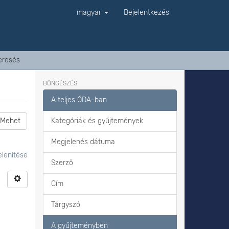
magyar
Bejelentkezés
eresés
BÖNGÉSZÉS
A teljes ÓDA-ban
Mehet
Kategóriák és gyűjtemények
Megjelenés dátuma
lenítése
Szerző
Cím
Tárgyszó
A gyűjteményben