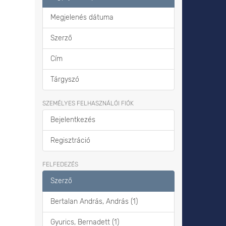
Megjelenés dátuma
Szerző
Cím
Tárgyszó
SZEMÉLYES FELHASZNÁLÓI FIÓK
Bejelentkezés
Regisztráció
FELFEDEZÉS
Szerző
Bertalan András, András (1)
Gyurics, Bernadett (1)