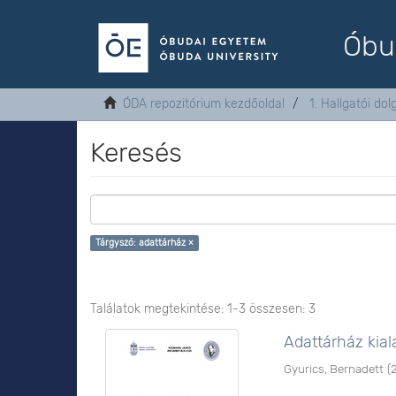
Óbu
ÓDA repozitórium kezdőoldal
1. Hallgatói do
Keresés
Tárgyszó: adattárház ×
Találatok megtekintése: 1-3 összesen: 3
Adattárház kia
Gyurics, Bernadett
(