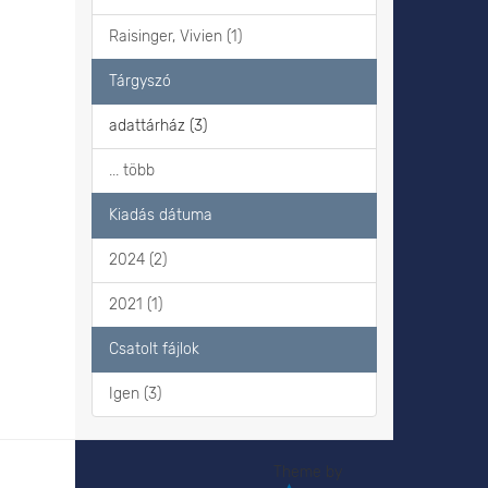
Raisinger, Vivien (1)
Tárgyszó
adattárház (3)
... több
Kiadás dátuma
2024 (2)
2021 (1)
Csatolt fájlok
Igen (3)
Theme by