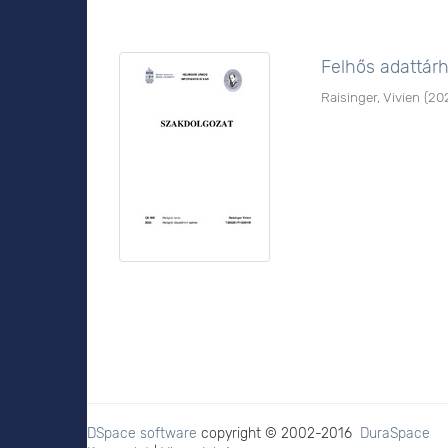
Felhős adattár
Raisinger, Vivien
(
20
DSpace software
copyright © 2002-2016
DuraSpace