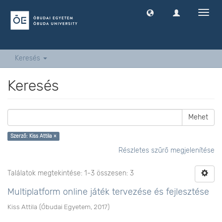
Navig
ki
-
és
bekap
Keresés
Keresés
Mehet
Szerző: Kiss Attila ×
Részletes szűrő megjelenítése
Találatok megtekintése: 1-3 összesen: 3
Multiplatform online játék tervezése és fejlesztése
Kiss Attila
(
Óbudai Egyetem
,
2017
)