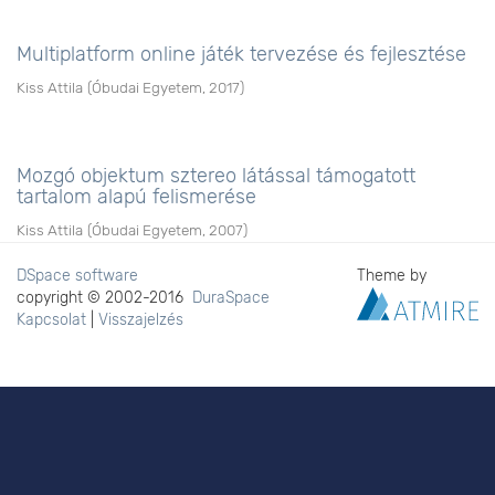
Multiplatform online játék tervezése és fejlesztése
Kiss Attila
(
Óbudai Egyetem
,
2017
)
Mozgó objektum sztereo látással támogatott
tartalom alapú felismerése
Kiss Attila
(
Óbudai Egyetem
,
2007
)
DSpace software
Theme by
copyright © 2002-2016
DuraSpace
Kapcsolat
|
Visszajelzés