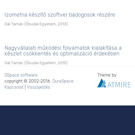
Izometria készítő szoftver bádogosok részére
Gál Tamás
(
Óbudai Egyetem
,
2013
)
Nagyvállalati működési folyamatok kialakítása a
készlet csökkentés és optimalizáció érdekében
Gál Tamás
(
Óbudai Egyetem
,
2015
)
DSpace software
Theme by
copyright © 2002-2016
DuraSpace
Kapcsolat
|
Visszajelzés