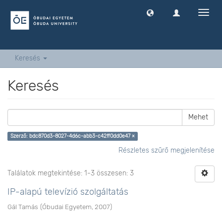
Navig
ki
-
és
bekap
Keresés
Keresés
Mehet
Szerző: bdc870d3-8027-4d6c-abb3-c42ff0dd0e47 ×
Részletes szűrő megjelenítése
Találatok megtekintése: 1-3 összesen: 3
IP-alapú televízió szolgáltatás
Gál Tamás
(
Óbudai Egyetem
,
2007
)