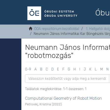
Óbu
ÓDA repozitórium kezdőoldal
1. Hallgatói do
Neumann János Informatikai Kar Böngészés tárg
Neumann János Informati
"robotmozgás"
0-9
A
B
C
D
E
F
G
H
I
J
K
L
M
N
Találatok megtekintése: 1-1 összesen: 1
Computational Geometry of Robot Motion
Petrovikj, Kristina
(
2022
)