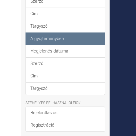
Szerző
Cím
Tárgyszó
A gyűjteményben
Megjelenés dátuma
Szerző
Cím
Tárgyszó
SZEMÉLYES FELHASZNÁLÓI FIÓK
Bejelentkezés
Regisztráció