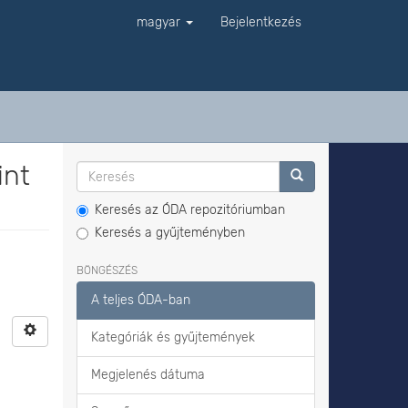
magyar
Bejelentkezés
int
Keresés az ÓDA repozitóriumban
Keresés a gyűjteményben
BÖNGÉSZÉS
A teljes ÓDA-ban
Kategóriák és gyűjtemények
Megjelenés dátuma