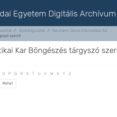
dai Egyetem Digitális Archívum
lgozatok
Szakdolgozatok
Neumann János Informatikai Kar
yszó szerint
kai Kar Böngészés tárgyszó szer
O
P
Q
R
S
T
U
V
W
X
Y
Z
Mehet