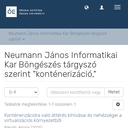
Navig
ki
-
és
bekap
Neumann János Informatikai Kar Böngészés tárgyszó
szerint
Neumann János Informatikai
Kar Böngészés tárgyszó
szerint "konténerizáció,"
Mehet
Találatok megtekintése: 1-1 összesen: 1
Konténerizációra való áttérés kihívásai és nehézségei a
virtualizációs környezetből
Balogh, Ajtony
(
2025
)