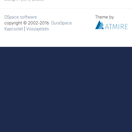
DSpace software
Theme by
copyright © 2002-2016
DuraSpace
Kapcsolat
|
Visszajelzés