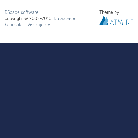
DSpace software
Theme by
copyright © 2002-2016
DuraSpace
Kapcsolat
|
Visszajelzés