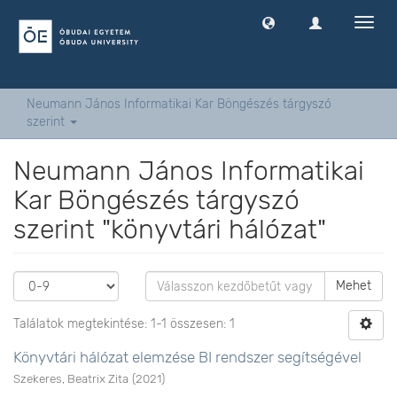
Navig
ki
-
és
bekap
Neumann János Informatikai Kar Böngészés tárgyszó
szerint
Neumann János Informatikai
Kar Böngészés tárgyszó
szerint "könyvtári hálózat"
Mehet
Találatok megtekintése: 1-1 összesen: 1
Könyvtári hálózat elemzése BI rendszer segítségével
Szekeres, Beatrix Zita
(
2021
)