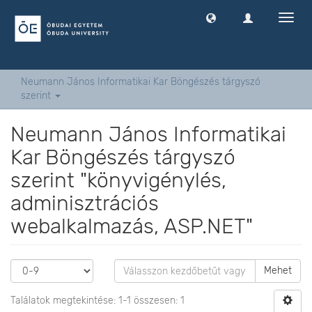
Navig
ki
-
és
bekap
Neumann János Informatikai Kar Böngészés tárgyszó
szerint
Neumann János Informatikai
Kar Böngészés tárgyszó
szerint "könyvigénylés,
adminisztrációs
webalkalmazás, ASP.NET"
Mehet
Találatok megtekintése: 1-1 összesen: 1