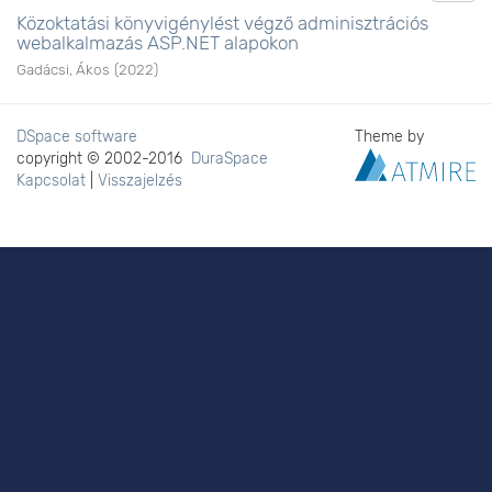
Közoktatási könyvigénylést végző adminisztrációs
webalkalmazás ASP.NET alapokon
Gadácsi, Ákos
(
2022
)
DSpace software
Theme by
copyright © 2002-2016
DuraSpace
Kapcsolat
|
Visszajelzés