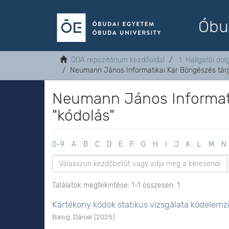
Óbu
ÓDA repozitórium kezdőoldal
1. Hallgatói do
Neumann János Informatikai Kar Böngészés tárg
Neumann János Informati
"kódolás"
0-9
A
B
C
D
E
F
G
H
I
J
K
L
M
N
Találatok megtekintése: 1-1 összesen: 1
Kártékony kódok statikus vizsgálata kódelemz
Balog, Dániel
(
2025
)