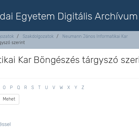
dai Egyetem Digitális Archívum
lgozatok
Szakdolgozatok
Neumann János Informatikai Kar
yszó szerint
kai Kar Böngészés tárgyszó szer
O
P
Q
R
S
T
U
V
W
X
Y
Z
Mehet
éssel