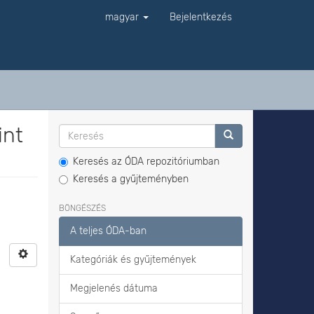
magyar
Bejelentkezés
int
Keresés az ÓDA repozitóriumban
Keresés a gyűjteményben
BÖNGÉSZÉS
A teljes ÓDA-ban
Kategóriák és gyűjtemények
Megjelenés dátuma