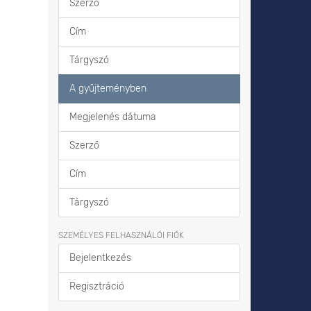
Szerző
Cím
Tárgyszó
A gyűjteményben
Megjelenés dátuma
Szerző
Cím
Tárgyszó
SZEMÉLYES FELHASZNÁLÓI FIÓK
Bejelentkezés
Regisztráció