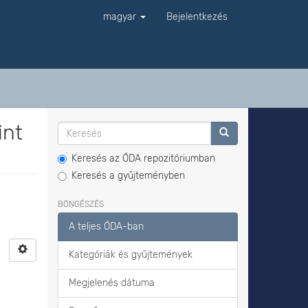
magyar
Bejelentkezés
int
Keresés az ÓDA repozitóriumban
Keresés a gyűjteményben
BÖNGÉSZÉS
A teljes ÓDA-ban
Kategóriák és gyűjtemények
Megjelenés dátuma