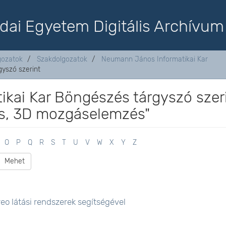
dai Egyetem Digitális Archívum
lgozatok
Szakdolgozatok
Neumann János Informatikai Kar
yszó szerint
kai Kar Böngészés tárgyszó szer
tás, 3D mozgáselemzés"
O
P
Q
R
S
T
U
V
W
X
Y
Z
Mehet
reo látási rendszerek segítségével