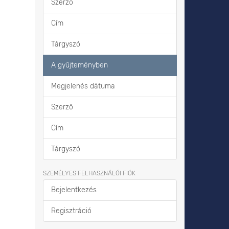
Szerző
Cím
Tárgyszó
A gyűjteményben
Megjelenés dátuma
Szerző
Cím
Tárgyszó
SZEMÉLYES FELHASZNÁLÓI FIÓK
Bejelentkezés
Regisztráció