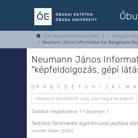
Óbu
ÓDA repozitórium kezdőoldal
1. Hallgatói do
Neumann János Informatikai Kar Böngészés tárg
Neumann János Informati
"képfeldolgozás, gépi lá
0-9
A
B
C
D
E
F
G
H
I
J
K
L
M
N
Találatok megtekintése: 1-1 összesen: 1
Testrész-felismerési algoritmusok javítása ste
Horváth, Ádám
(
2022
)