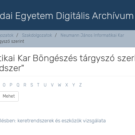
dai Egyetem Digitális Archívum
lgozatok
Szakdolgozatok
Neumann János Informatikai Kar
yszó szerint
kai Kar Böngészés tárgyszó szer
ndszer"
O
P
Q
R
S
T
U
V
W
X
Y
Z
Mehet
elésben: keretrendszerek és eszközök vizsgálata