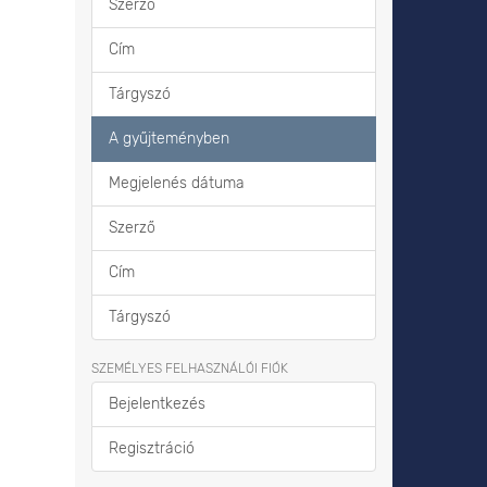
Szerző
Cím
Tárgyszó
A gyűjteményben
Megjelenés dátuma
Szerző
Cím
Tárgyszó
SZEMÉLYES FELHASZNÁLÓI FIÓK
Bejelentkezés
Regisztráció