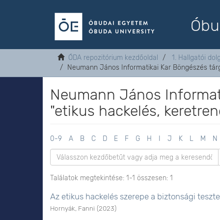
Óbu
ÓDA repozitórium kezdőoldal
1. Hallgatói do
Neumann János Informatikai Kar Böngészés tárg
Neumann János Informati
"etikus hackelés, keretre
0-9
A
B
C
D
E
F
G
H
I
J
K
L
M
N
Találatok megtekintése: 1-1 összesen: 1
Az etikus hackelés szerepe a biztonsági teszt
Hornyák, Fanni
(
2023
)