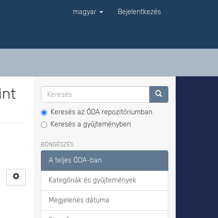
magyar
Bejelentkezés
int
Keresés az ÓDA repozitóriumban
Keresés a gyűjteményben
BÖNGÉSZÉS
A teljes ÓDA-ban
Kategóriák és gyűjtemények
Megjelenés dátuma