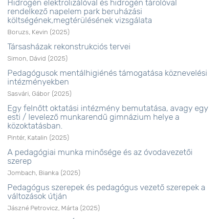
Hidrogén elektrolizálóval és hidrogén tárolóval
rendelkező napelem park beruházási
költségének,megtérülésének vizsgálata
Boruzs, Kevin
(
2025
)
Társasházak rekonstrukciós tervei
Simon, Dávid
(
2025
)
Pedagógusok mentálhigiénés támogatása köznevelési
intézményekben
Sasvári, Gábor
(
2025
)
Egy felnőtt oktatási intézmény bemutatása, avagy egy
esti / levelező munkarendű gimnázium helye a
közoktatásban.
Pintér, Katalin
(
2025
)
A pedagógiai munka minősége és az óvodavezetői
szerep
Jombach, Bianka
(
2025
)
Pedagógus szerepek és pedagógus vezető szerepek a
változások útján
Jászné Petrovicz, Márta
(
2025
)