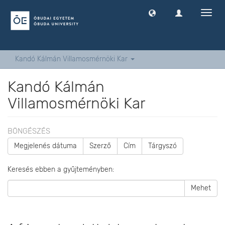
Navig
ki
-
és
bekap
Kandó Kálmán Villamosmérnöki Kar
Kandó Kálmán
Villamosmérnöki Kar
BÖNGÉSZÉS
Megjelenés dátuma
Szerző
Cím
Tárgyszó
Keresés ebben a gyűjteményben:
Mehet