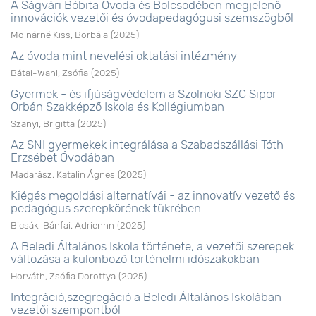
A Ságvári Bóbita Óvoda és Bölcsödében megjelenő
innovációk vezetői és óvodapedagógusi szemszögből
Molnárné Kiss, Borbála
(
2025
)
Az óvoda mint nevelési oktatási intézmény
Bátai-Wahl, Zsófia
(
2025
)
Gyermek - és ifjúságvédelem a Szolnoki SZC Sipor
Orbán Szakképző Iskola és Kollégiumban
Szanyi, Brigitta
(
2025
)
Az SNI gyermekek integrálása a Szabadszállási Tóth
Erzsébet Óvodában
Madarász, Katalin Ágnes
(
2025
)
Kiégés megoldási alternatívái - az innovatív vezető és
pedagógus szerepkörének tükrében
Bicsák-Bánfai, Adriennn
(
2025
)
A Beledi Általános Iskola története, a vezetői szerepek
változása a különböző történelmi időszakokban
Horváth, Zsófia Dorottya
(
2025
)
Integráció,szegregáció a Beledi Általános Iskolában
vezetői szempontból