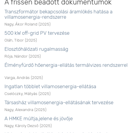
A frissen beadott dokumentumok
Transzformátor bekapcsolási áramlökés hatása a
villamosenergia-rendszerre
Nagy, Ákor Roland
(
2025
)
500 kW off-grid PV tervezése
Oláh, Tibor
(
2025
)
Elosztóhálózati rugalmasság
Rója, Nándor
(
2025
)
Élményfürdő hőenergia-ellátás termálvizes rendszerrel
Varga, András
(
2025
)
Ingatlan többlet villamosenergia-ellátása
Cselóczky, Mátyás
(
2025
)
Társasház villamosenergia-ellátásának tervezése
Nagy, Alexandra
(
2025
)
A HMKE múltja,jelene és jövője
Nagy, Károly Dezső
(
2025
)