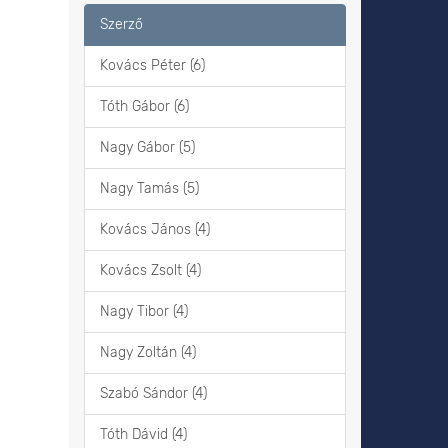
Szerző
Kovács Péter (6)
Tóth Gábor (6)
Nagy Gábor (5)
Nagy Tamás (5)
Kovács János (4)
Kovács Zsolt (4)
Nagy Tibor (4)
Nagy Zoltán (4)
Szabó Sándor (4)
Tóth Dávid (4)