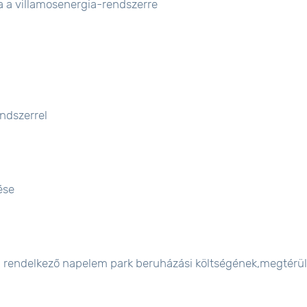
a a villamosenergia-rendszerre
ndszerrel
ése
val rendelkező napelem park beruházási költségének,megtérü