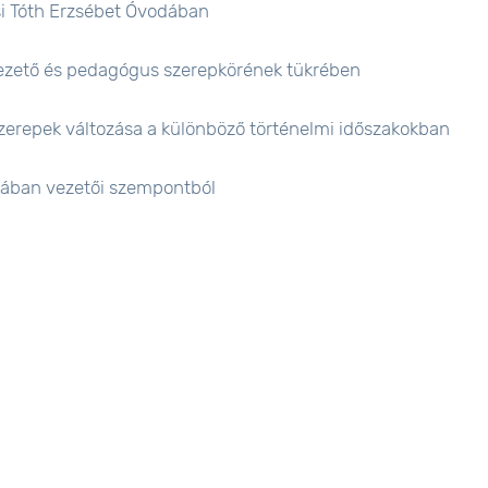
si Tóth Erzsébet Óvodában
 vezető és pedagógus szerepkörének tükrében
 szerepek változása a különböző történelmi időszakokban
olában vezetői szempontból