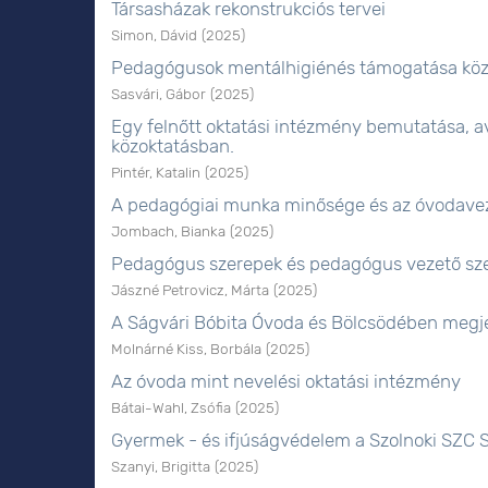
Társasházak rekonstrukciós tervei
Simon, Dávid
(
2025
)
Pedagógusok mentálhigiénés támogatása köz
Sasvári, Gábor
(
2025
)
Egy felnőtt oktatási intézmény bemutatása, 
közoktatásban.
Pintér, Katalin
(
2025
)
A pedagógiai munka minősége és az óvodavez
Jombach, Bianka
(
2025
)
Pedagógus szerepek és pedagógus vezető szer
Jászné Petrovicz, Márta
(
2025
)
A Ságvári Bóbita Óvoda és Bölcsödében megj
Molnárné Kiss, Borbála
(
2025
)
Az óvoda mint nevelési oktatási intézmény
Bátai-Wahl, Zsófia
(
2025
)
Gyermek - és ifjúságvédelem a Szolnoki SZC S
Szanyi, Brigitta
(
2025
)