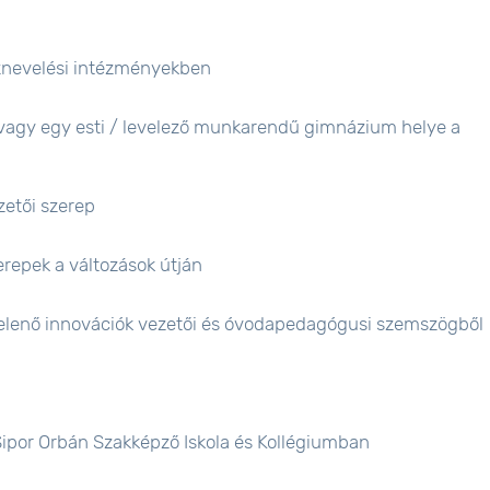
nevelési intézményekben
avagy egy esti / levelező munkarendű gimnázium helye a
etői szerep
epek a változások útján
elenő innovációk vezetői és óvodapedagógusi szemszögből
ipor Orbán Szakképző Iskola és Kollégiumban