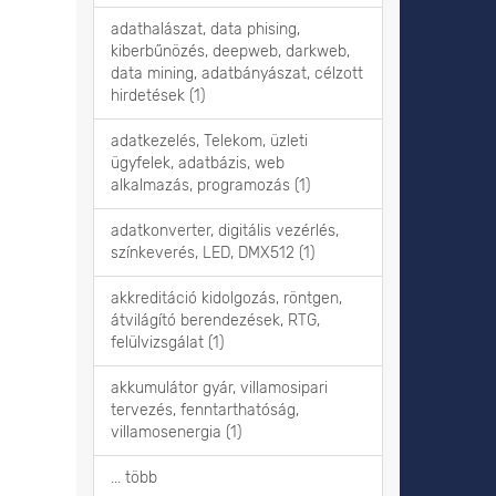
adathalászat, data phising,
kiberbűnözés, deepweb, darkweb,
data mining, adatbányászat, célzott
hirdetések (1)
adatkezelés, Telekom, üzleti
ügyfelek, adatbázis, web
alkalmazás, programozás (1)
adatkonverter, digitális vezérlés,
színkeverés, LED, DMX512 (1)
akkreditáció kidolgozás, röntgen,
átvilágító berendezések, RTG,
felülvizsgálat (1)
akkumulátor gyár, villamosipari
tervezés, fenntarthatóság,
villamosenergia (1)
... több