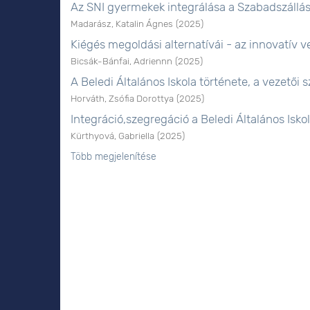
Az SNI gyermekek integrálása a Szabadszállá
Madarász, Katalin Ágnes
(
2025
)
Kiégés megoldási alternatívái - az innovatív
Bicsák-Bánfai, Adriennn
(
2025
)
A Beledi Általános Iskola története, a vezetői
Horváth, Zsófia Dorottya
(
2025
)
Integráció,szegregáció a Beledi Általános Isk
Kürthyová, Gabriella
(
2025
)
Több megjelenítése