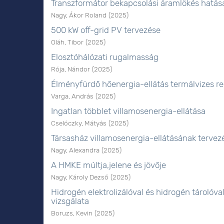
Transzformátor bekapcsolási áramlökés hatás
Nagy, Ákor Roland
(
2025
)
500 kW off-grid PV tervezése
Oláh, Tibor
(
2025
)
Elosztóhálózati rugalmasság
Rója, Nándor
(
2025
)
Élményfürdő hőenergia-ellátás termálvizes re
Varga, András
(
2025
)
Ingatlan többlet villamosenergia-ellátása
Cselóczky, Mátyás
(
2025
)
Társasház villamosenergia-ellátásának tervez
Nagy, Alexandra
(
2025
)
A HMKE múltja,jelene és jövője
Nagy, Károly Dezső
(
2025
)
Hidrogén elektrolizálóval és hidrogén tároló
vizsgálata
Boruzs, Kevin
(
2025
)