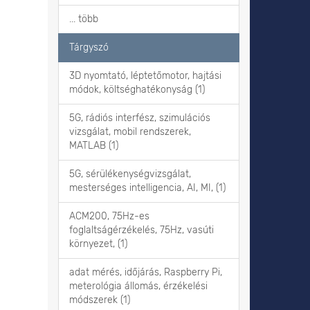
... több
Tárgyszó
3D nyomtató, léptetőmotor, hajtási
módok, költséghatékonyság (1)
5G, rádiós interfész, szimulációs
vizsgálat, mobil rendszerek,
MATLAB (1)
5G, sérülékenységvizsgálat,
mesterséges intelligencia, AI, MI, (1)
ACM200, 75Hz-es
foglaltságérzékelés, 75Hz, vasúti
környezet, (1)
adat mérés, időjárás, Raspberry Pi,
meterológia állomás, érzékelési
módszerek (1)