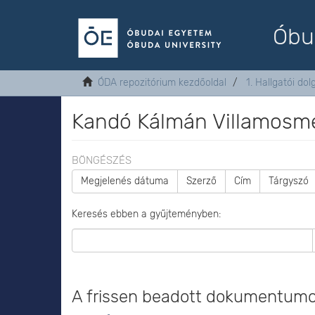
Óbu
ÓDA repozitórium kezdőoldal
1. Hallgatói do
Kandó Kálmán Villamosmé
BÖNGÉSZÉS
Megjelenés dátuma
Szerző
Cím
Tárgyszó
Keresés ebben a gyűjteményben:
A frissen beadott dokumentum