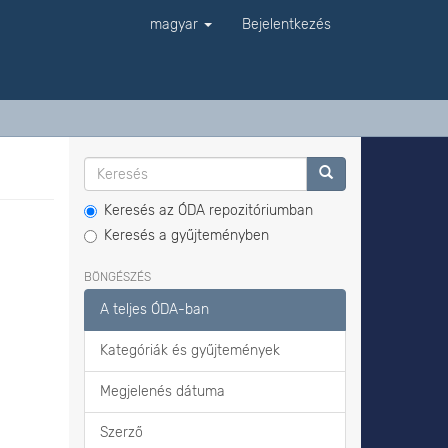
magyar
Bejelentkezés
Keresés az ÓDA repozitóriumban
Keresés a gyűjteményben
BÖNGÉSZÉS
A teljes ÓDA-ban
Kategóriák és gyűjtemények
Megjelenés dátuma
Szerző