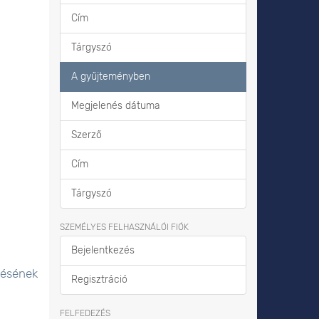
Cím
Tárgyszó
A gyűjteményben
Megjelenés dátuma
Szerző
Cím
Tárgyszó
SZEMÉLYES FELHASZNÁLÓI FIÓK
Bejelentkezés
lésének
Regisztráció
FELFEDEZÉS