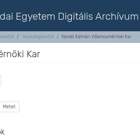
dai Egyetem Digitális Archívum
lgozatok
Szakdolgozatok
Kandó Kálmán Villamosmérnöki Kar
rnöki Kar
Mehet
ok