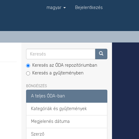
magyar
Bejelentkezés
Keresés az ÓDA repozitóriumban
Keresés a gyűjteményben
BÖNGÉSZÉS
A teljes ÓDA-ban
Kategóriák és gyűjtemények
Megjelenés dátuma
Szerző