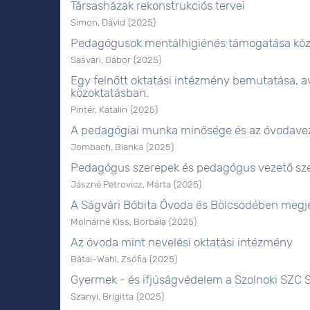
Társasházak rekonstrukciós tervei
Simon, Dávid
(
2025
)
Pedagógusok mentálhigiénés támogatása köz
Sasvári, Gábor
(
2025
)
Egy felnőtt oktatási intézmény bemutatása, 
közoktatásban.
Pintér, Katalin
(
2025
)
A pedagógiai munka minősége és az óvodavez
Jombach, Bianka
(
2025
)
Pedagógus szerepek és pedagógus vezető szer
Jászné Petrovicz, Márta
(
2025
)
A Ságvári Bóbita Óvoda és Bölcsödében megj
Molnárné Kiss, Borbála
(
2025
)
Az óvoda mint nevelési oktatási intézmény
Bátai-Wahl, Zsófia
(
2025
)
Gyermek - és ifjúságvédelem a Szolnoki SZC S
Szanyi, Brigitta
(
2025
)