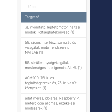
... több
Tárgyszó
3D nyomtató, léptetőmotor, hajtási
módok, költséghatékonyság (1)
5G, rádiós interfész, szimulációs
vizsgálat, mobil rendszerek,
MATLAB (1)
5G, sérülékenységvizsgálat,
mesterséges intelligencia, AI, MI, (1)
ACM200, 75Hz-es
foglaltságérzékelés, 75Hz, vasúti
környezet, (1)
adat mérés, időjárás, Raspberry Pi,
meterológia állomás, érzékelési
módszerek (1)