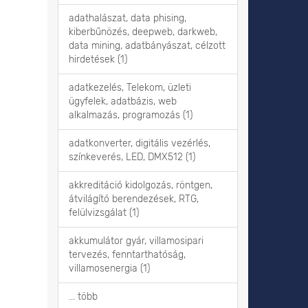
adathalászat, data phising,
kiberbűnözés, deepweb, darkweb,
data mining, adatbányászat, célzott
hirdetések (1)
adatkezelés, Telekom, üzleti
ügyfelek, adatbázis, web
alkalmazás, programozás (1)
adatkonverter, digitális vezérlés,
színkeverés, LED, DMX512 (1)
akkreditáció kidolgozás, röntgen,
átvilágító berendezések, RTG,
felülvizsgálat (1)
akkumulátor gyár, villamosipari
tervezés, fenntarthatóság,
villamosenergia (1)
... több