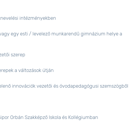
nevelési intézményekben
avagy egy esti / levelező munkarendű gimnázium helye a
etői szerep
epek a változások útján
elenő innovációk vezetői és óvodapedagógusi szemszögből
ipor Orbán Szakképző Iskola és Kollégiumban