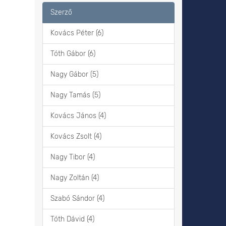
Szerző
Kovács Péter (6)
Tóth Gábor (6)
Nagy Gábor (5)
Nagy Tamás (5)
Kovács János (4)
Kovács Zsolt (4)
Nagy Tibor (4)
Nagy Zoltán (4)
Szabó Sándor (4)
Tóth Dávid (4)