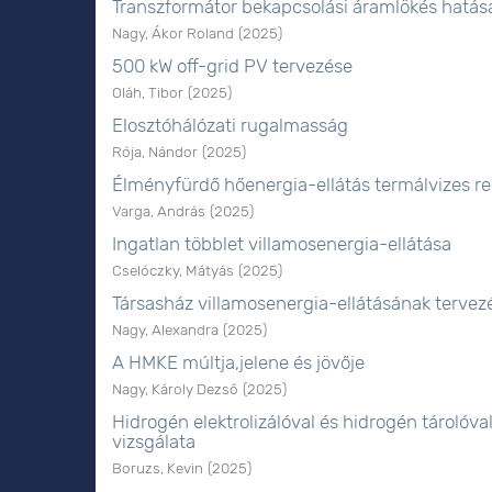
Transzformátor bekapcsolási áramlökés hatás
Nagy, Ákor Roland
(
2025
)
500 kW off-grid PV tervezése
Oláh, Tibor
(
2025
)
Elosztóhálózati rugalmasság
Rója, Nándor
(
2025
)
Élményfürdő hőenergia-ellátás termálvizes re
Varga, András
(
2025
)
Ingatlan többlet villamosenergia-ellátása
Cselóczky, Mátyás
(
2025
)
Társasház villamosenergia-ellátásának tervez
Nagy, Alexandra
(
2025
)
A HMKE múltja,jelene és jövője
Nagy, Károly Dezső
(
2025
)
Hidrogén elektrolizálóval és hidrogén tároló
vizsgálata
Boruzs, Kevin
(
2025
)