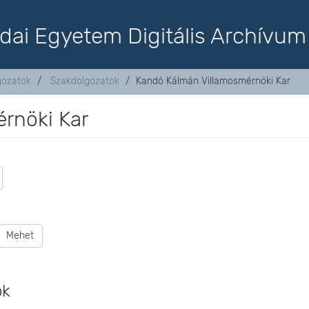
dai Egyetem Digitális Archívum
lgozatok
Szakdolgozatok
Kandó Kálmán Villamosmérnöki Kar
rnöki Kar
Mehet
ok