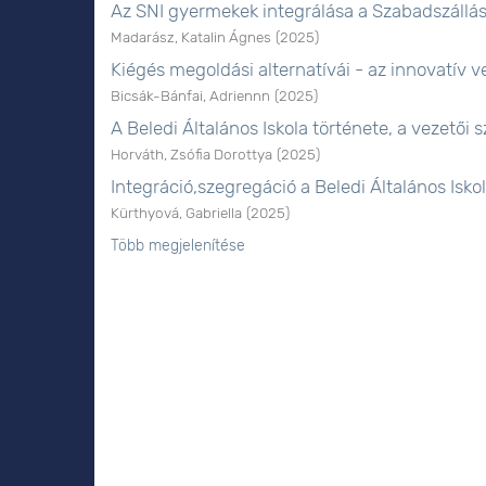
Az SNI gyermekek integrálása a Szabadszállá
Madarász, Katalin Ágnes
(
2025
)
Kiégés megoldási alternatívái - az innovatív
Bicsák-Bánfai, Adriennn
(
2025
)
A Beledi Általános Iskola története, a vezetői
Horváth, Zsófia Dorottya
(
2025
)
Integráció,szegregáció a Beledi Általános Isk
Kürthyová, Gabriella
(
2025
)
Több megjelenítése