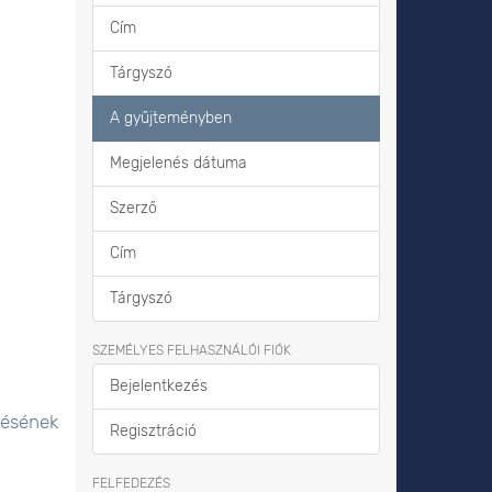
Cím
Tárgyszó
A gyűjteményben
Megjelenés dátuma
Szerző
Cím
Tárgyszó
SZEMÉLYES FELHASZNÁLÓI FIÓK
Bejelentkezés
lésének
Regisztráció
FELFEDEZÉS