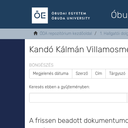
Óbu
ÓDA repozitórium kezdőoldal
1. Hallgatói do
Kandó Kálmán Villamosmé
BÖNGÉSZÉS
Megjelenés dátuma
Szerző
Cím
Tárgyszó
Keresés ebben a gyűjteményben:
A frissen beadott dokumentum