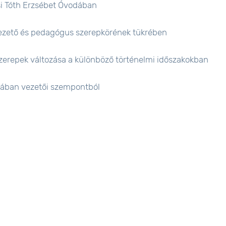
si Tóth Erzsébet Óvodában
 vezető és pedagógus szerepkörének tükrében
 szerepek változása a különböző történelmi időszakokban
olában vezetői szempontból