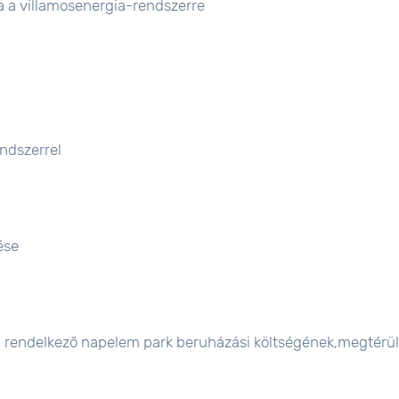
a a villamosenergia-rendszerre
ndszerrel
ése
val rendelkező napelem park beruházási költségének,megtérü