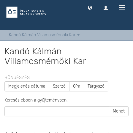
Navig
ki
-
és
bekap
Kandó Kálmán Villamosmérnöki Kar
Kandó Kálmán
Villamosmérnöki Kar
BÖNGÉSZÉS
Megjelenés dátuma
Szerző
Cím
Tárgyszó
Keresés ebben a gyűjteményben:
Mehet