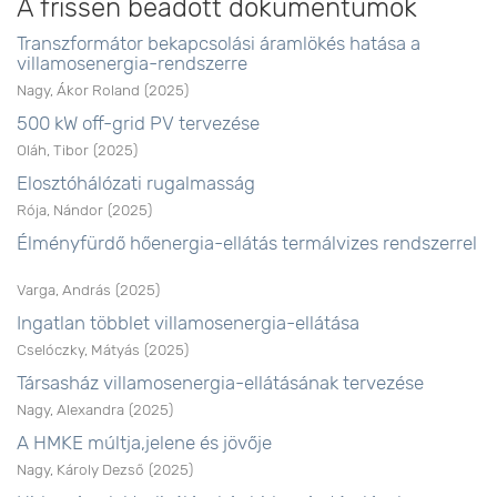
A frissen beadott dokumentumok
Transzformátor bekapcsolási áramlökés hatása a
villamosenergia-rendszerre
Nagy, Ákor Roland
(
2025
)
500 kW off-grid PV tervezése
Oláh, Tibor
(
2025
)
Elosztóhálózati rugalmasság
Rója, Nándor
(
2025
)
Élményfürdő hőenergia-ellátás termálvizes rendszerrel
Varga, András
(
2025
)
Ingatlan többlet villamosenergia-ellátása
Cselóczky, Mátyás
(
2025
)
Társasház villamosenergia-ellátásának tervezése
Nagy, Alexandra
(
2025
)
A HMKE múltja,jelene és jövője
Nagy, Károly Dezső
(
2025
)