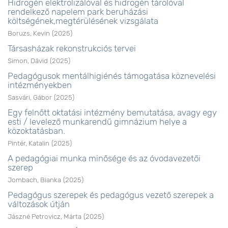
Hidrogén elektrolizálóval és hidrogén tárolóval
rendelkező napelem park beruházási
költségének,megtérülésének vizsgálata
Boruzs, Kevin
(
2025
)
Társasházak rekonstrukciós tervei
Simon, Dávid
(
2025
)
Pedagógusok mentálhigiénés támogatása köznevelési
intézményekben
Sasvári, Gábor
(
2025
)
Egy felnőtt oktatási intézmény bemutatása, avagy egy
esti / levelező munkarendű gimnázium helye a
közoktatásban.
Pintér, Katalin
(
2025
)
A pedagógiai munka minősége és az óvodavezetői
szerep
Jombach, Bianka
(
2025
)
Pedagógus szerepek és pedagógus vezető szerepek a
változások útján
Jászné Petrovicz, Márta
(
2025
)