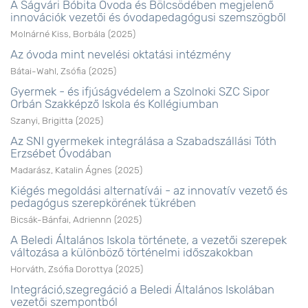
A Ságvári Bóbita Óvoda és Bölcsödében megjelenő
innovációk vezetői és óvodapedagógusi szemszögből
Molnárné Kiss, Borbála
(
2025
)
Az óvoda mint nevelési oktatási intézmény
Bátai-Wahl, Zsófia
(
2025
)
Gyermek - és ifjúságvédelem a Szolnoki SZC Sipor
Orbán Szakképző Iskola és Kollégiumban
Szanyi, Brigitta
(
2025
)
Az SNI gyermekek integrálása a Szabadszállási Tóth
Erzsébet Óvodában
Madarász, Katalin Ágnes
(
2025
)
Kiégés megoldási alternatívái - az innovatív vezető és
pedagógus szerepkörének tükrében
Bicsák-Bánfai, Adriennn
(
2025
)
A Beledi Általános Iskola története, a vezetői szerepek
változása a különböző történelmi időszakokban
Horváth, Zsófia Dorottya
(
2025
)
Integráció,szegregáció a Beledi Általános Iskolában
vezetői szempontból