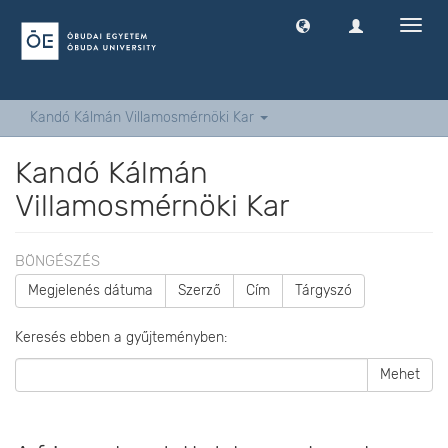
Navig
ki
-
és
bekap
Kandó Kálmán Villamosmérnöki Kar
Kandó Kálmán
Villamosmérnöki Kar
BÖNGÉSZÉS
Megjelenés dátuma
Szerző
Cím
Tárgyszó
Keresés ebben a gyűjteményben:
Mehet