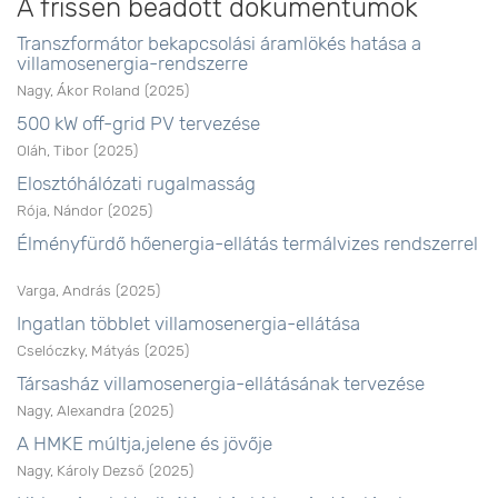
A frissen beadott dokumentumok
Transzformátor bekapcsolási áramlökés hatása a
villamosenergia-rendszerre
Nagy, Ákor Roland
(
2025
)
500 kW off-grid PV tervezése
Oláh, Tibor
(
2025
)
Elosztóhálózati rugalmasság
Rója, Nándor
(
2025
)
Élményfürdő hőenergia-ellátás termálvizes rendszerrel
Varga, András
(
2025
)
Ingatlan többlet villamosenergia-ellátása
Cselóczky, Mátyás
(
2025
)
Társasház villamosenergia-ellátásának tervezése
Nagy, Alexandra
(
2025
)
A HMKE múltja,jelene és jövője
Nagy, Károly Dezső
(
2025
)