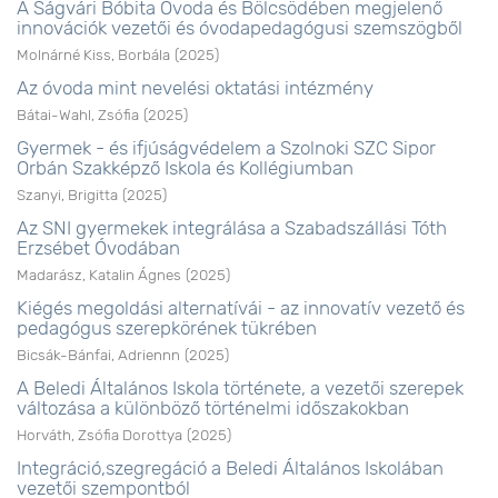
A Ságvári Bóbita Óvoda és Bölcsödében megjelenő
innovációk vezetői és óvodapedagógusi szemszögből
Molnárné Kiss, Borbála
(
2025
)
Az óvoda mint nevelési oktatási intézmény
Bátai-Wahl, Zsófia
(
2025
)
Gyermek - és ifjúságvédelem a Szolnoki SZC Sipor
Orbán Szakképző Iskola és Kollégiumban
Szanyi, Brigitta
(
2025
)
Az SNI gyermekek integrálása a Szabadszállási Tóth
Erzsébet Óvodában
Madarász, Katalin Ágnes
(
2025
)
Kiégés megoldási alternatívái - az innovatív vezető és
pedagógus szerepkörének tükrében
Bicsák-Bánfai, Adriennn
(
2025
)
A Beledi Általános Iskola története, a vezetői szerepek
változása a különböző történelmi időszakokban
Horváth, Zsófia Dorottya
(
2025
)
Integráció,szegregáció a Beledi Általános Iskolában
vezetői szempontból