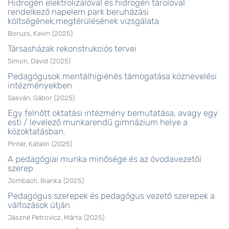
Hidrogén elektrolizálóval és hidrogén tárolóval
rendelkező napelem park beruházási
költségének,megtérülésének vizsgálata
Boruzs, Kevin
(
2025
)
Társasházak rekonstrukciós tervei
Simon, Dávid
(
2025
)
Pedagógusok mentálhigiénés támogatása köznevelési
intézményekben
Sasvári, Gábor
(
2025
)
Egy felnőtt oktatási intézmény bemutatása, avagy egy
esti / levelező munkarendű gimnázium helye a
közoktatásban.
Pintér, Katalin
(
2025
)
A pedagógiai munka minősége és az óvodavezetői
szerep
Jombach, Bianka
(
2025
)
Pedagógus szerepek és pedagógus vezető szerepek a
változások útján
Jászné Petrovicz, Márta
(
2025
)