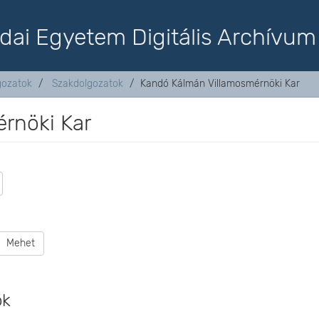
dai Egyetem Digitális Archívum
lgozatok
Szakdolgozatok
Kandó Kálmán Villamosmérnöki Kar
rnöki Kar
Mehet
ok