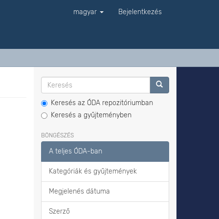
magyar
Bejelentkezés
Keresés az ÓDA repozitóriumban
Keresés a gyűjteményben
BÖNGÉSZÉS
A teljes ÓDA-ban
Kategóriák és gyűjtemények
Megjelenés dátuma
Szerző