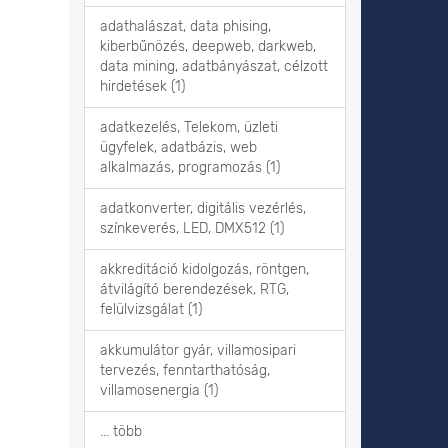
adathalászat, data phising,
kiberbűnözés, deepweb, darkweb,
data mining, adatbányászat, célzott
hirdetések (1)
adatkezelés, Telekom, üzleti
ügyfelek, adatbázis, web
alkalmazás, programozás (1)
adatkonverter, digitális vezérlés,
színkeverés, LED, DMX512 (1)
akkreditáció kidolgozás, röntgen,
átvilágító berendezések, RTG,
felülvizsgálat (1)
akkumulátor gyár, villamosipari
tervezés, fenntarthatóság,
villamosenergia (1)
... több