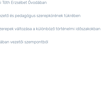
si Tóth Erzsébet Óvodában
 vezető és pedagógus szerepkörének tükrében
 szerepek változása a különböző történelmi időszakokban
olában vezetői szempontból