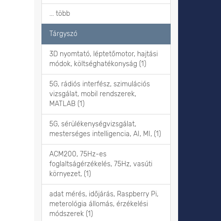
... több
Tárgyszó
3D nyomtató, léptetőmotor, hajtási
módok, költséghatékonyság (1)
5G, rádiós interfész, szimulációs
vizsgálat, mobil rendszerek,
MATLAB (1)
5G, sérülékenységvizsgálat,
mesterséges intelligencia, AI, MI, (1)
ACM200, 75Hz-es
foglaltságérzékelés, 75Hz, vasúti
környezet, (1)
adat mérés, időjárás, Raspberry Pi,
meterológia állomás, érzékelési
módszerek (1)