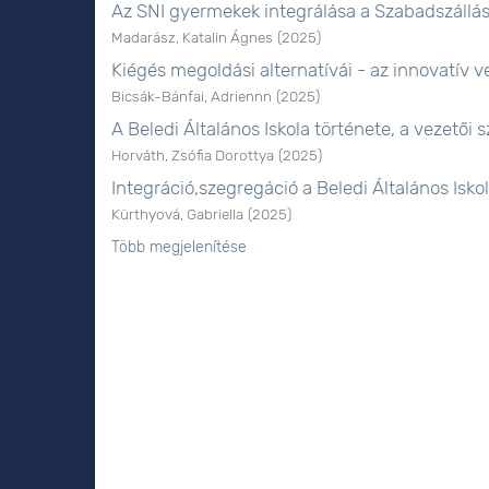
Az SNI gyermekek integrálása a Szabadszállá
Madarász, Katalin Ágnes
(
2025
)
Kiégés megoldási alternatívái - az innovatív
Bicsák-Bánfai, Adriennn
(
2025
)
A Beledi Általános Iskola története, a vezetői
Horváth, Zsófia Dorottya
(
2025
)
Integráció,szegregáció a Beledi Általános Isk
Kürthyová, Gabriella
(
2025
)
Több megjelenítése