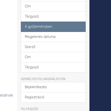
Cím
Tárgyszó
A gyűjteményben
Megjelenés dátuma
Szerző
Cím
Tárgyszó
SZEMÉLYES FELHASZNÁLÓI FIÓK
Bejelentkezés
lésének
Regisztráció
FELFEDEZÉS