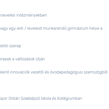
nevelési intézményekben
avagy egy esti / levelező munkarendű gimnázium helye a
etői szerep
epek a változások útján
elenő innovációk vezetői és óvodapedagógusi szemszögből
ipor Orbán Szakképző Iskola és Kollégiumban