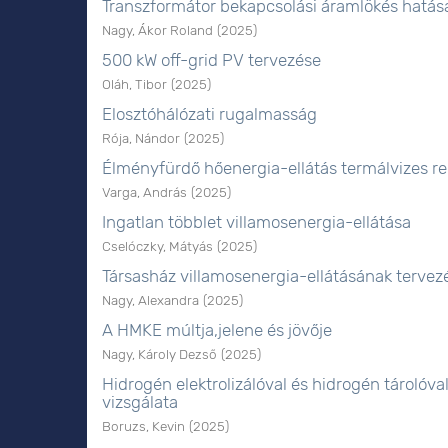
Transzformátor bekapcsolási áramlökés hatás
Nagy, Ákor Roland
(
2025
)
500 kW off-grid PV tervezése
Oláh, Tibor
(
2025
)
Elosztóhálózati rugalmasság
Rója, Nándor
(
2025
)
Élményfürdő hőenergia-ellátás termálvizes re
Varga, András
(
2025
)
Ingatlan többlet villamosenergia-ellátása
Cselóczky, Mátyás
(
2025
)
Társasház villamosenergia-ellátásának tervez
Nagy, Alexandra
(
2025
)
A HMKE múltja,jelene és jövője
Nagy, Károly Dezső
(
2025
)
Hidrogén elektrolizálóval és hidrogén tároló
vizsgálata
Boruzs, Kevin
(
2025
)