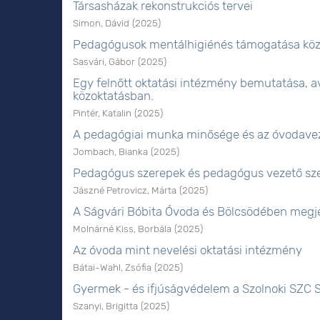
Társasházak rekonstrukciós tervei
Simon, Dávid
(
2025
)
Pedagógusok mentálhigiénés támogatása köz
Sasvári, Gábor
(
2025
)
Egy felnőtt oktatási intézmény bemutatása, 
közoktatásban.
Pintér, Katalin
(
2025
)
A pedagógiai munka minősége és az óvodavez
Jombach, Bianka
(
2025
)
Pedagógus szerepek és pedagógus vezető szer
Jászné Petrovicz, Márta
(
2025
)
A Ságvári Bóbita Óvoda és Bölcsödében megj
Molnárné Kiss, Borbála
(
2025
)
Az óvoda mint nevelési oktatási intézmény
Bátai-Wahl, Zsófia
(
2025
)
Gyermek - és ifjúságvédelem a Szolnoki SZC S
Szanyi, Brigitta
(
2025
)