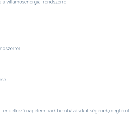
a a villamosenergia-rendszerre
ndszerrel
ése
val rendelkező napelem park beruházási költségének,megtérü