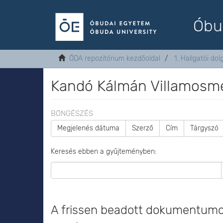
Óbu
ÓDA repozitórium kezdőoldal
1. Hallgatói do
Kandó Kálmán Villamosmé
BÖNGÉSZÉS
Megjelenés dátuma
Szerző
Cím
Tárgyszó
Keresés ebben a gyűjteményben:
A frissen beadott dokumentum