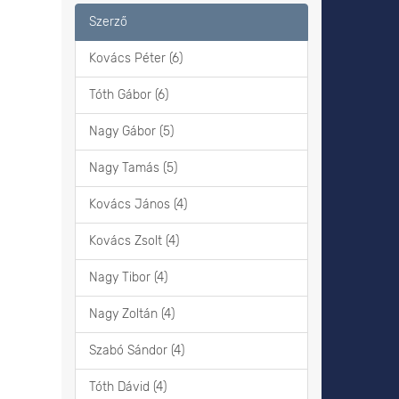
Szerző
Kovács Péter (6)
Tóth Gábor (6)
Nagy Gábor (5)
Nagy Tamás (5)
Kovács János (4)
Kovács Zsolt (4)
Nagy Tibor (4)
Nagy Zoltán (4)
Szabó Sándor (4)
Tóth Dávid (4)