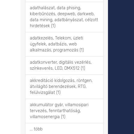
adathalászat, data phising,
kiberbűnözés, deepweb, darkweb,
data mining, adatbányászat, célzott
hirdetések (1)
adatkezelés, Telekom, üzleti
ügyfelek, adatbázis, web
alkalmazás, programozás (1)
adatkonverter, digitális vezérlés,
színkeverés, LED, DMX512 (1)
akkreditáció kidolgozás, röntgen,
átvilágító berendezések, RTG,
felülvizsgálat (1)
akkumulátor gyár, villamosipari
tervezés, fenntarthatóság,
villamosenergia (1)
... több