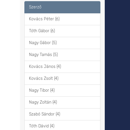
Szerző
Kovács Péter (6)
Tóth Gábor (6)
Nagy Gábor (5)
Nagy Tamás (5)
Kovács János (4)
Kovács Zsolt (4)
Nagy Tibor (4)
Nagy Zoltán (4)
Szabó Sándor (4)
Tóth Dávid (4)