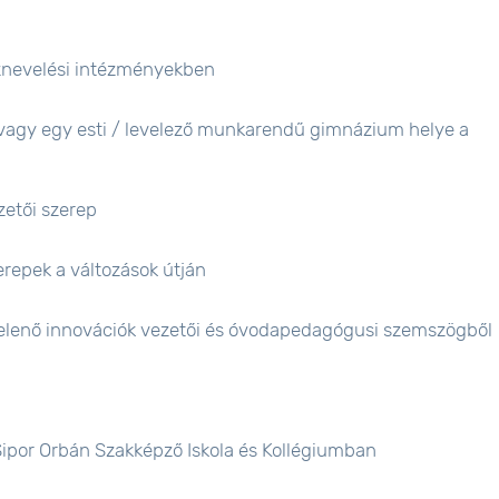
nevelési intézményekben
avagy egy esti / levelező munkarendű gimnázium helye a
etői szerep
epek a változások útján
elenő innovációk vezetői és óvodapedagógusi szemszögből
ipor Orbán Szakképző Iskola és Kollégiumban