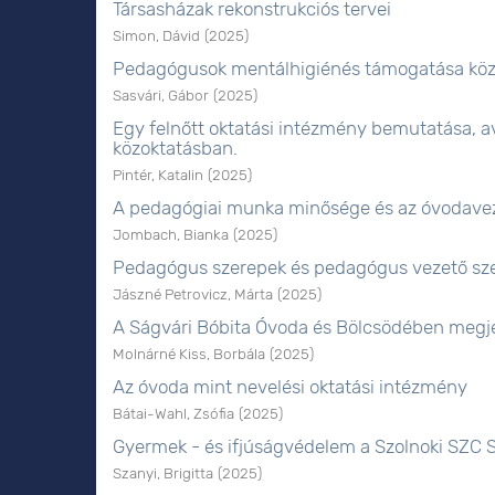
Társasházak rekonstrukciós tervei
Simon, Dávid
(
2025
)
Pedagógusok mentálhigiénés támogatása köz
Sasvári, Gábor
(
2025
)
Egy felnőtt oktatási intézmény bemutatása, 
közoktatásban.
Pintér, Katalin
(
2025
)
A pedagógiai munka minősége és az óvodavez
Jombach, Bianka
(
2025
)
Pedagógus szerepek és pedagógus vezető szer
Jászné Petrovicz, Márta
(
2025
)
A Ságvári Bóbita Óvoda és Bölcsödében megj
Molnárné Kiss, Borbála
(
2025
)
Az óvoda mint nevelési oktatási intézmény
Bátai-Wahl, Zsófia
(
2025
)
Gyermek - és ifjúságvédelem a Szolnoki SZC S
Szanyi, Brigitta
(
2025
)