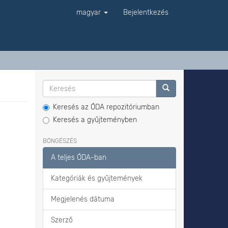
magyar
Bejelentkezés
Keresés az ÓDA repozitóriumban
Keresés a gyűjteményben
BÖNGÉSZÉS
A teljes ÓDA-ban
Kategóriák és gyűjtemények
Megjelenés dátuma
Szerző