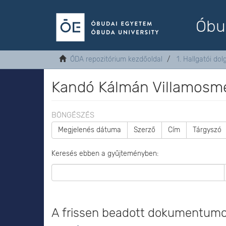
Óbu
ÓDA repozitórium kezdőoldal
1. Hallgatói do
Kandó Kálmán Villamosmé
BÖNGÉSZÉS
Megjelenés dátuma
Szerző
Cím
Tárgyszó
Keresés ebben a gyűjteményben:
A frissen beadott dokumentum