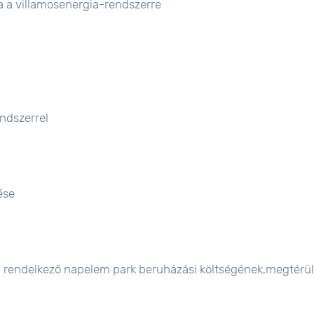
a a villamosenergia-rendszerre
ndszerrel
ése
val rendelkező napelem park beruházási költségének,megtérü