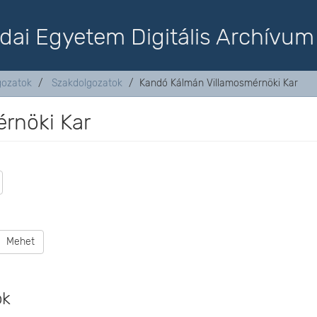
dai Egyetem Digitális Archívum
lgozatok
Szakdolgozatok
Kandó Kálmán Villamosmérnöki Kar
rnöki Kar
Mehet
ok