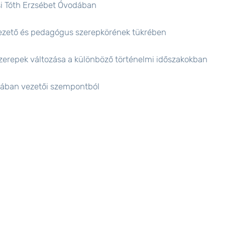
si Tóth Erzsébet Óvodában
 vezető és pedagógus szerepkörének tükrében
 szerepek változása a különböző történelmi időszakokban
olában vezetői szempontból