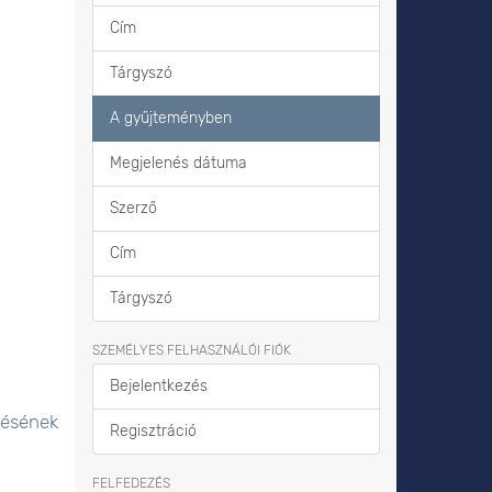
Cím
Tárgyszó
A gyűjteményben
Megjelenés dátuma
Szerző
Cím
Tárgyszó
SZEMÉLYES FELHASZNÁLÓI FIÓK
Bejelentkezés
lésének
Regisztráció
FELFEDEZÉS