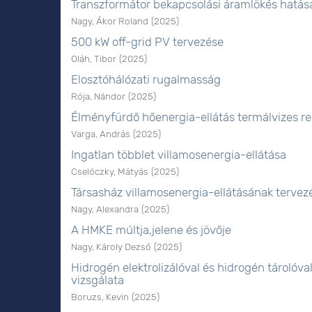
Transzformátor bekapcsolási áramlökés hatás
Nagy, Ákor Roland
(
2025
)
500 kW off-grid PV tervezése
Oláh, Tibor
(
2025
)
Elosztóhálózati rugalmasság
Rója, Nándor
(
2025
)
Élményfürdő hőenergia-ellátás termálvizes re
Varga, András
(
2025
)
Ingatlan többlet villamosenergia-ellátása
Cselóczky, Mátyás
(
2025
)
Társasház villamosenergia-ellátásának tervez
Nagy, Alexandra
(
2025
)
A HMKE múltja,jelene és jövője
Nagy, Károly Dezső
(
2025
)
Hidrogén elektrolizálóval és hidrogén tároló
vizsgálata
Boruzs, Kevin
(
2025
)