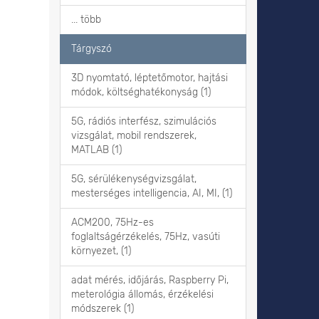
... több
Tárgyszó
3D nyomtató, léptetőmotor, hajtási
módok, költséghatékonyság (1)
5G, rádiós interfész, szimulációs
vizsgálat, mobil rendszerek,
MATLAB (1)
5G, sérülékenységvizsgálat,
mesterséges intelligencia, AI, MI, (1)
ACM200, 75Hz-es
foglaltságérzékelés, 75Hz, vasúti
környezet, (1)
adat mérés, időjárás, Raspberry Pi,
meterológia állomás, érzékelési
módszerek (1)