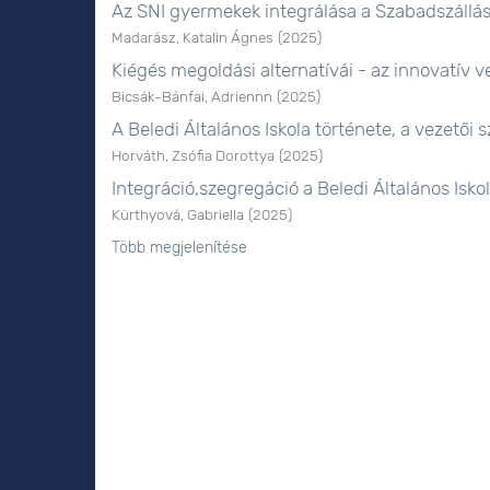
Az SNI gyermekek integrálása a Szabadszállá
Madarász, Katalin Ágnes
(
2025
)
Kiégés megoldási alternatívái - az innovatív
Bicsák-Bánfai, Adriennn
(
2025
)
A Beledi Általános Iskola története, a vezetői
Horváth, Zsófia Dorottya
(
2025
)
Integráció,szegregáció a Beledi Általános Isk
Kürthyová, Gabriella
(
2025
)
Több megjelenítése