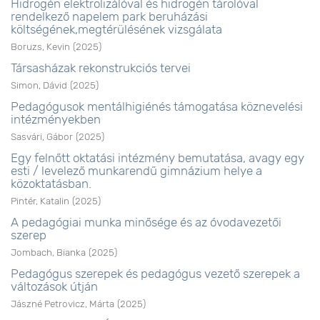
Hidrogén elektrolizálóval és hidrogén tárolóval
rendelkező napelem park beruházási
költségének,megtérülésének vizsgálata
Boruzs, Kevin
(
2025
)
Társasházak rekonstrukciós tervei
Simon, Dávid
(
2025
)
Pedagógusok mentálhigiénés támogatása köznevelési
intézményekben
Sasvári, Gábor
(
2025
)
Egy felnőtt oktatási intézmény bemutatása, avagy egy
esti / levelező munkarendű gimnázium helye a
közoktatásban.
Pintér, Katalin
(
2025
)
A pedagógiai munka minősége és az óvodavezetői
szerep
Jombach, Bianka
(
2025
)
Pedagógus szerepek és pedagógus vezető szerepek a
változások útján
Jászné Petrovicz, Márta
(
2025
)