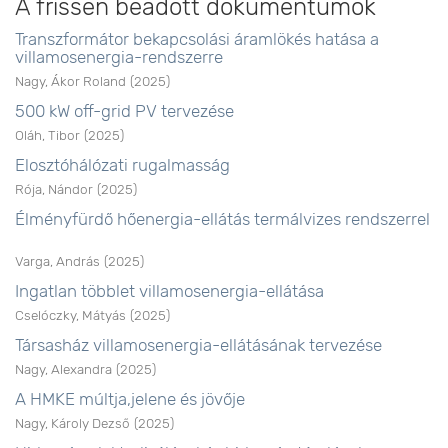
A frissen beadott dokumentumok
Transzformátor bekapcsolási áramlökés hatása a
villamosenergia-rendszerre
Nagy, Ákor Roland
(
2025
)
500 kW off-grid PV tervezése
Oláh, Tibor
(
2025
)
Elosztóhálózati rugalmasság
Rója, Nándor
(
2025
)
Élményfürdő hőenergia-ellátás termálvizes rendszerrel
Varga, András
(
2025
)
Ingatlan többlet villamosenergia-ellátása
Cselóczky, Mátyás
(
2025
)
Társasház villamosenergia-ellátásának tervezése
Nagy, Alexandra
(
2025
)
A HMKE múltja,jelene és jövője
Nagy, Károly Dezső
(
2025
)