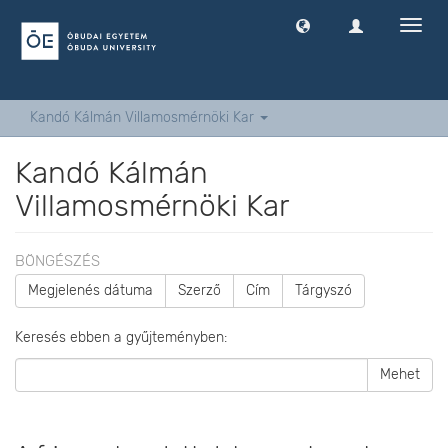
Navig
ki
-
és
bekap
Kandó Kálmán Villamosmérnöki Kar
Kandó Kálmán
Villamosmérnöki Kar
BÖNGÉSZÉS
Megjelenés dátuma
Szerző
Cím
Tárgyszó
Keresés ebben a gyűjteményben:
Mehet