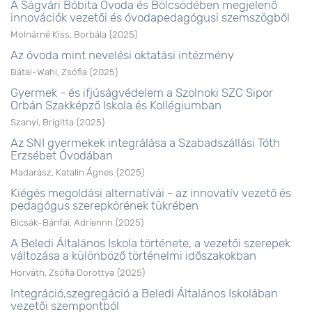
A Ságvári Bóbita Óvoda és Bölcsödében megjelenő
innovációk vezetői és óvodapedagógusi szemszögből
Molnárné Kiss, Borbála
(
2025
)
Az óvoda mint nevelési oktatási intézmény
Bátai-Wahl, Zsófia
(
2025
)
Gyermek - és ifjúságvédelem a Szolnoki SZC Sipor
Orbán Szakképző Iskola és Kollégiumban
Szanyi, Brigitta
(
2025
)
Az SNI gyermekek integrálása a Szabadszállási Tóth
Erzsébet Óvodában
Madarász, Katalin Ágnes
(
2025
)
Kiégés megoldási alternatívái - az innovatív vezető és
pedagógus szerepkörének tükrében
Bicsák-Bánfai, Adriennn
(
2025
)
A Beledi Általános Iskola története, a vezetői szerepek
változása a különböző történelmi időszakokban
Horváth, Zsófia Dorottya
(
2025
)
Integráció,szegregáció a Beledi Általános Iskolában
vezetői szempontból