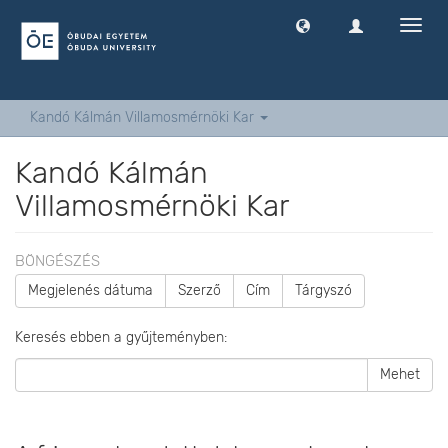
Navig
ki
-
és
bekap
Kandó Kálmán Villamosmérnöki Kar
Kandó Kálmán
Villamosmérnöki Kar
BÖNGÉSZÉS
Megjelenés dátuma
Szerző
Cím
Tárgyszó
Keresés ebben a gyűjteményben:
Mehet