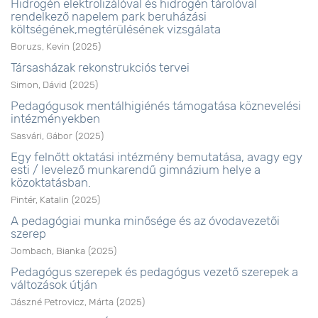
Hidrogén elektrolizálóval és hidrogén tárolóval
rendelkező napelem park beruházási
költségének,megtérülésének vizsgálata
Boruzs, Kevin
(
2025
)
Társasházak rekonstrukciós tervei
Simon, Dávid
(
2025
)
Pedagógusok mentálhigiénés támogatása köznevelési
intézményekben
Sasvári, Gábor
(
2025
)
Egy felnőtt oktatási intézmény bemutatása, avagy egy
esti / levelező munkarendű gimnázium helye a
közoktatásban.
Pintér, Katalin
(
2025
)
A pedagógiai munka minősége és az óvodavezetői
szerep
Jombach, Bianka
(
2025
)
Pedagógus szerepek és pedagógus vezető szerepek a
változások útján
Jászné Petrovicz, Márta
(
2025
)