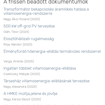
A frissen beadott dokumentumok
Transzformátor bekapcsolási áramlökés hatása a
villamosenergia-rendszerre
Nagy, Ákor Roland
(
2025
)
500 kW off-grid PV tervezése
Oláh, Tibor
(
2025
)
Elosztóhálózati rugalmasság
Rója, Nándor
(
2025
)
Élményfürdő hőenergia-ellátás termálvizes rendszerrel
Varga, András
(
2025
)
Ingatlan többlet villamosenergia-ellátása
Cselóczky, Mátyás
(
2025
)
Társasház villamosenergia-ellátásának tervezése
Nagy, Alexandra
(
2025
)
A HMKE múltja,jelene és jövője
Nagy, Károly Dezső
(
2025
)