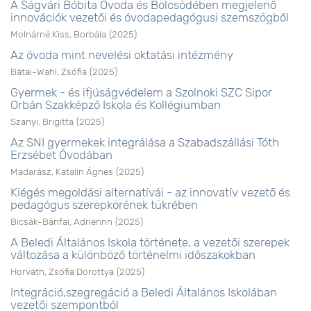
A Ságvári Bóbita Óvoda és Bölcsödében megjelenő
innovációk vezetői és óvodapedagógusi szemszögből
Molnárné Kiss, Borbála
(
2025
)
Az óvoda mint nevelési oktatási intézmény
Bátai-Wahl, Zsófia
(
2025
)
Gyermek - és ifjúságvédelem a Szolnoki SZC Sipor
Orbán Szakképző Iskola és Kollégiumban
Szanyi, Brigitta
(
2025
)
Az SNI gyermekek integrálása a Szabadszállási Tóth
Erzsébet Óvodában
Madarász, Katalin Ágnes
(
2025
)
Kiégés megoldási alternatívái - az innovatív vezető és
pedagógus szerepkörének tükrében
Bicsák-Bánfai, Adriennn
(
2025
)
A Beledi Általános Iskola története, a vezetői szerepek
változása a különböző történelmi időszakokban
Horváth, Zsófia Dorottya
(
2025
)
Integráció,szegregáció a Beledi Általános Iskolában
vezetői szempontból