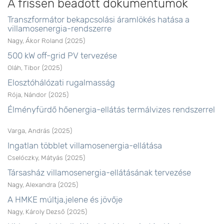
A frissen beadott dokumentumok
Transzformátor bekapcsolási áramlökés hatása a
villamosenergia-rendszerre
Nagy, Ákor Roland
(
2025
)
500 kW off-grid PV tervezése
Oláh, Tibor
(
2025
)
Elosztóhálózati rugalmasság
Rója, Nándor
(
2025
)
Élményfürdő hőenergia-ellátás termálvizes rendszerrel
Varga, András
(
2025
)
Ingatlan többlet villamosenergia-ellátása
Cselóczky, Mátyás
(
2025
)
Társasház villamosenergia-ellátásának tervezése
Nagy, Alexandra
(
2025
)
A HMKE múltja,jelene és jövője
Nagy, Károly Dezső
(
2025
)