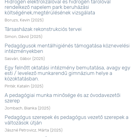
Hidrogén elektrolizálóval és hidrogén tárolóval
rendelkező napelem park beruházási
költségének,megtérülésének vizsgálata
Boruzs, Kevin
(
2025
)
Társasházak rekonstrukciós tervei
Simon, Dávid
(
2025
)
Pedagógusok mentálhigiénés támogatása köznevelési
intézményekben
Sasvári, Gábor
(
2025
)
Egy felnőtt oktatási intézmény bemutatása, avagy egy
esti / levelező munkarendű gimnázium helye a
közoktatásban.
Pintér, Katalin
(
2025
)
A pedagógiai munka minősége és az óvodavezetői
szerep
Jombach, Bianka
(
2025
)
Pedagógus szerepek és pedagógus vezető szerepek a
változások útján
Jászné Petrovicz, Márta
(
2025
)