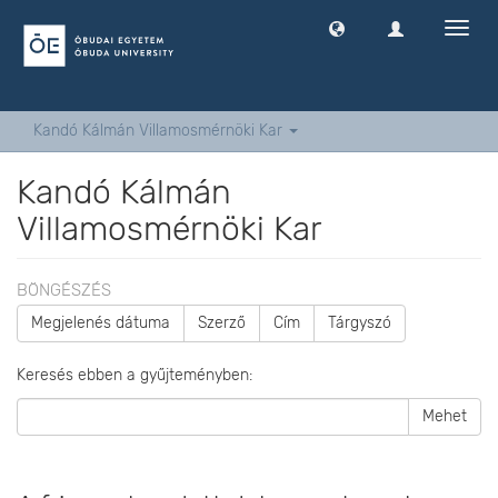
Navig
ki
-
és
bekap
Kandó Kálmán Villamosmérnöki Kar
Kandó Kálmán
Villamosmérnöki Kar
BÖNGÉSZÉS
Megjelenés dátuma
Szerző
Cím
Tárgyszó
Keresés ebben a gyűjteményben:
Mehet