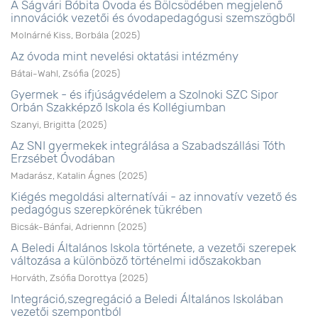
A Ságvári Bóbita Óvoda és Bölcsödében megjelenő
innovációk vezetői és óvodapedagógusi szemszögből
Molnárné Kiss, Borbála
(
2025
)
Az óvoda mint nevelési oktatási intézmény
Bátai-Wahl, Zsófia
(
2025
)
Gyermek - és ifjúságvédelem a Szolnoki SZC Sipor
Orbán Szakképző Iskola és Kollégiumban
Szanyi, Brigitta
(
2025
)
Az SNI gyermekek integrálása a Szabadszállási Tóth
Erzsébet Óvodában
Madarász, Katalin Ágnes
(
2025
)
Kiégés megoldási alternatívái - az innovatív vezető és
pedagógus szerepkörének tükrében
Bicsák-Bánfai, Adriennn
(
2025
)
A Beledi Általános Iskola története, a vezetői szerepek
változása a különböző történelmi időszakokban
Horváth, Zsófia Dorottya
(
2025
)
Integráció,szegregáció a Beledi Általános Iskolában
vezetői szempontból