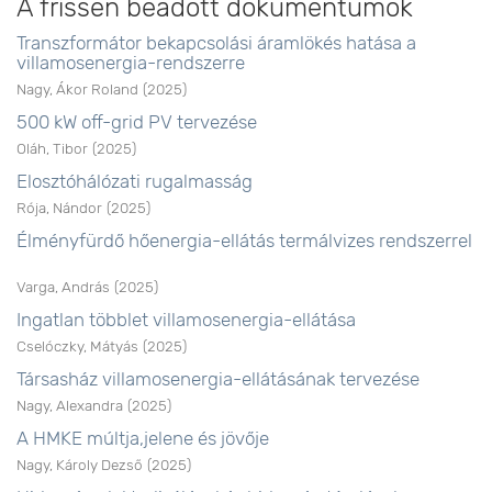
A frissen beadott dokumentumok
Transzformátor bekapcsolási áramlökés hatása a
villamosenergia-rendszerre
Nagy, Ákor Roland
(
2025
)
500 kW off-grid PV tervezése
Oláh, Tibor
(
2025
)
Elosztóhálózati rugalmasság
Rója, Nándor
(
2025
)
Élményfürdő hőenergia-ellátás termálvizes rendszerrel
Varga, András
(
2025
)
Ingatlan többlet villamosenergia-ellátása
Cselóczky, Mátyás
(
2025
)
Társasház villamosenergia-ellátásának tervezése
Nagy, Alexandra
(
2025
)
A HMKE múltja,jelene és jövője
Nagy, Károly Dezső
(
2025
)