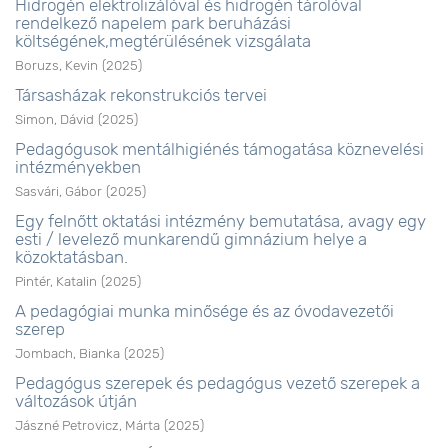
Hidrogén elektrolizálóval és hidrogén tárolóval
rendelkező napelem park beruházási
költségének,megtérülésének vizsgálata
Boruzs, Kevin
(
2025
)
Társasházak rekonstrukciós tervei
Simon, Dávid
(
2025
)
Pedagógusok mentálhigiénés támogatása köznevelési
intézményekben
Sasvári, Gábor
(
2025
)
Egy felnőtt oktatási intézmény bemutatása, avagy egy
esti / levelező munkarendű gimnázium helye a
közoktatásban.
Pintér, Katalin
(
2025
)
A pedagógiai munka minősége és az óvodavezetői
szerep
Jombach, Bianka
(
2025
)
Pedagógus szerepek és pedagógus vezető szerepek a
változások útján
Jászné Petrovicz, Márta
(
2025
)