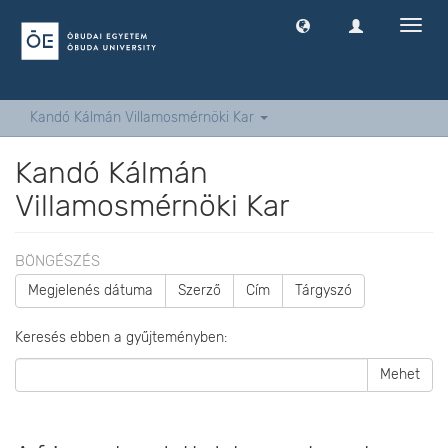
Navig
ki
-
és
bekap
Kandó Kálmán Villamosmérnöki Kar
Kandó Kálmán
Villamosmérnöki Kar
BÖNGÉSZÉS
Megjelenés dátuma
Szerző
Cím
Tárgyszó
Keresés ebben a gyűjteményben:
Mehet