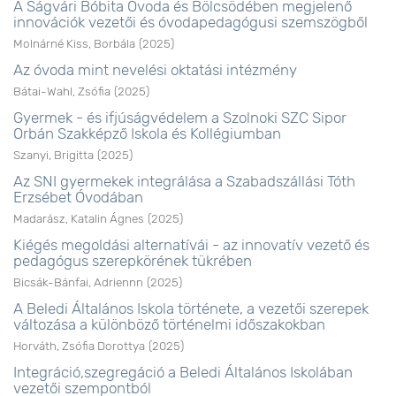
A Ságvári Bóbita Óvoda és Bölcsödében megjelenő
innovációk vezetői és óvodapedagógusi szemszögből
Molnárné Kiss, Borbála
(
2025
)
Az óvoda mint nevelési oktatási intézmény
Bátai-Wahl, Zsófia
(
2025
)
Gyermek - és ifjúságvédelem a Szolnoki SZC Sipor
Orbán Szakképző Iskola és Kollégiumban
Szanyi, Brigitta
(
2025
)
Az SNI gyermekek integrálása a Szabadszállási Tóth
Erzsébet Óvodában
Madarász, Katalin Ágnes
(
2025
)
Kiégés megoldási alternatívái - az innovatív vezető és
pedagógus szerepkörének tükrében
Bicsák-Bánfai, Adriennn
(
2025
)
A Beledi Általános Iskola története, a vezetői szerepek
változása a különböző történelmi időszakokban
Horváth, Zsófia Dorottya
(
2025
)
Integráció,szegregáció a Beledi Általános Iskolában
vezetői szempontból