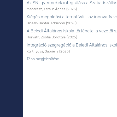
Az SNI gyermekek integrálása a Szabadszállá
Madarász, Katalin Ágnes
(
2025
)
Kiégés megoldási alternatívái - az innovatív
Bicsák-Bánfai, Adriennn
(
2025
)
A Beledi Általános Iskola története, a vezetői
Horváth, Zsófia Dorottya
(
2025
)
Integráció,szegregáció a Beledi Általános Isk
Kürthyová, Gabriella
(
2025
)
Több megjelenítése