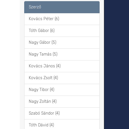
Szerző
Kovács Péter (6)
Tóth Gábor (6)
Nagy Gábor (5)
Nagy Tamás (5)
Kovács János (4)
Kovács Zsolt (4)
Nagy Tibor (4)
Nagy Zoltán (4)
Szabó Sándor (4)
Tóth Dávid (4)