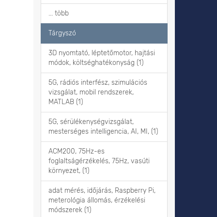
... több
Tárgyszó
3D nyomtató, léptetőmotor, hajtási
módok, költséghatékonyság (1)
5G, rádiós interfész, szimulációs
vizsgálat, mobil rendszerek,
MATLAB (1)
5G, sérülékenységvizsgálat,
mesterséges intelligencia, AI, MI, (1)
ACM200, 75Hz-es
foglaltságérzékelés, 75Hz, vasúti
környezet, (1)
adat mérés, időjárás, Raspberry Pi,
meterológia állomás, érzékelési
módszerek (1)