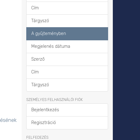
Cím
Tárgyszó
A gyűjteményben
Megjelenés dátuma
Szerző
Cím
Tárgyszó
SZEMÉLYES FELHASZNÁLÓI FIÓK
Bejelentkezés
lésének
Regisztráció
FELFEDEZÉS