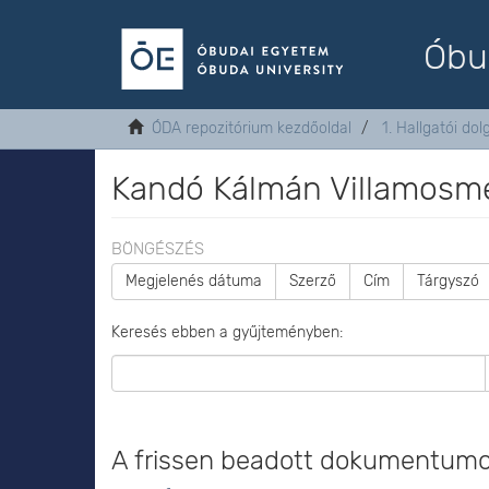
Óbu
ÓDA repozitórium kezdőoldal
1. Hallgatói do
Kandó Kálmán Villamosmé
BÖNGÉSZÉS
Megjelenés dátuma
Szerző
Cím
Tárgyszó
Keresés ebben a gyűjteményben:
A frissen beadott dokumentum