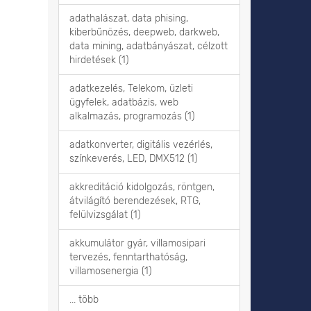
adathalászat, data phising,
kiberbűnözés, deepweb, darkweb,
data mining, adatbányászat, célzott
hirdetések (1)
adatkezelés, Telekom, üzleti
ügyfelek, adatbázis, web
alkalmazás, programozás (1)
adatkonverter, digitális vezérlés,
színkeverés, LED, DMX512 (1)
akkreditáció kidolgozás, röntgen,
átvilágító berendezések, RTG,
felülvizsgálat (1)
akkumulátor gyár, villamosipari
tervezés, fenntarthatóság,
villamosenergia (1)
... több