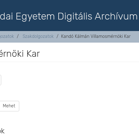
dai Egyetem Digitális Archívum
lgozatok
Szakdolgozatok
Kandó Kálmán Villamosmérnöki Kar
rnöki Kar
Mehet
ok