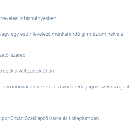
nevelési intézményekben
avagy egy esti / levelező munkarendű gimnázium helye a
etői szerep
epek a változások útján
elenő innovációk vezetői és óvodapedagógusi szemszögből
ipor Orbán Szakképző Iskola és Kollégiumban