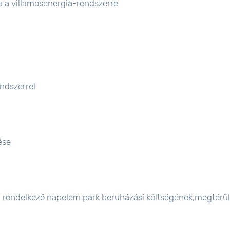
a a villamosenergia-rendszerre
ndszerrel
ése
val rendelkező napelem park beruházási költségének,megtérü