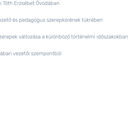
si Tóth Erzsébet Óvodában
 vezető és pedagógus szerepkörének tükrében
 szerepek változása a különböző történelmi időszakokban
olában vezetői szempontból