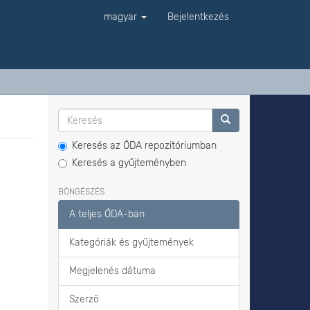
magyar
Bejelentkezés
Keresés az ÓDA repozitóriumban
Keresés a gyűjteményben
BÖNGÉSZÉS
A teljes ÓDA-ban
Kategóriák és gyűjtemények
Megjelenés dátuma
Szerző