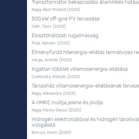
Transzformátor bekapcsolási áramlökés hatás
Nagy, Ákor Roland
(
2025
)
500 kW off-grid PV tervezése
Oláh, Tibor
(
2025
)
Elosztóhálózati rugalmasság
Rója, Nándor
(
2025
)
Élményfürdő hőenergia-ellátás termálvizes re
Varga, András
(
2025
)
Ingatlan többlet villamosenergia-ellátása
Cselóczky, Mátyás
(
2025
)
Társasház villamosenergia-ellátásának tervez
Nagy, Alexandra
(
2025
)
A HMKE múltja,jelene és jövője
Nagy, Károly Dezső
(
2025
)
Hidrogén elektrolizálóval és hidrogén tároló
vizsgálata
Boruzs, Kevin
(
2025
)