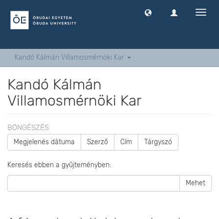
Navig
ki
-
és
bekap
Kandó Kálmán Villamosmérnöki Kar
Kandó Kálmán
Villamosmérnöki Kar
BÖNGÉSZÉS
Megjelenés dátuma
Szerző
Cím
Tárgyszó
Keresés ebben a gyűjteményben:
Mehet