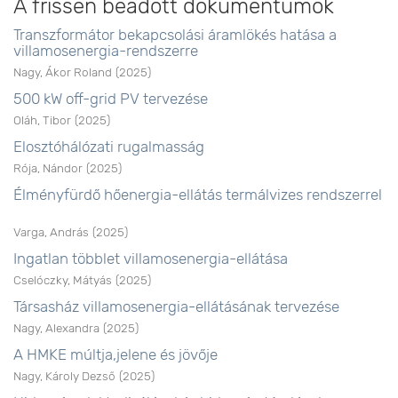
A frissen beadott dokumentumok
Transzformátor bekapcsolási áramlökés hatása a
villamosenergia-rendszerre
Nagy, Ákor Roland
(
2025
)
500 kW off-grid PV tervezése
Oláh, Tibor
(
2025
)
Elosztóhálózati rugalmasság
Rója, Nándor
(
2025
)
Élményfürdő hőenergia-ellátás termálvizes rendszerrel
Varga, András
(
2025
)
Ingatlan többlet villamosenergia-ellátása
Cselóczky, Mátyás
(
2025
)
Társasház villamosenergia-ellátásának tervezése
Nagy, Alexandra
(
2025
)
A HMKE múltja,jelene és jövője
Nagy, Károly Dezső
(
2025
)