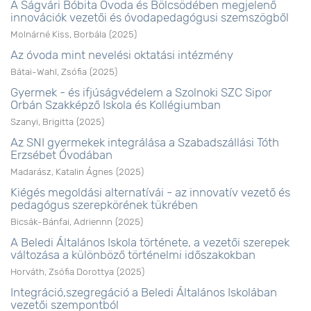
A Ságvári Bóbita Óvoda és Bölcsödében megjelenő
innovációk vezetői és óvodapedagógusi szemszögből
Molnárné Kiss, Borbála
(
2025
)
Az óvoda mint nevelési oktatási intézmény
Bátai-Wahl, Zsófia
(
2025
)
Gyermek - és ifjúságvédelem a Szolnoki SZC Sipor
Orbán Szakképző Iskola és Kollégiumban
Szanyi, Brigitta
(
2025
)
Az SNI gyermekek integrálása a Szabadszállási Tóth
Erzsébet Óvodában
Madarász, Katalin Ágnes
(
2025
)
Kiégés megoldási alternatívái - az innovatív vezető és
pedagógus szerepkörének tükrében
Bicsák-Bánfai, Adriennn
(
2025
)
A Beledi Általános Iskola története, a vezetői szerepek
változása a különböző történelmi időszakokban
Horváth, Zsófia Dorottya
(
2025
)
Integráció,szegregáció a Beledi Általános Iskolában
vezetői szempontból