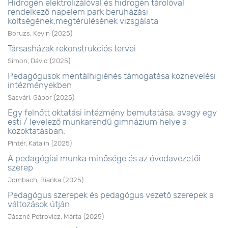
Hidrogén elektrolizálóval és hidrogén tárolóval
rendelkező napelem park beruházási
költségének,megtérülésének vizsgálata
Boruzs, Kevin
(
2025
)
Társasházak rekonstrukciós tervei
Simon, Dávid
(
2025
)
Pedagógusok mentálhigiénés támogatása köznevelési
intézményekben
Sasvári, Gábor
(
2025
)
Egy felnőtt oktatási intézmény bemutatása, avagy egy
esti / levelező munkarendű gimnázium helye a
közoktatásban.
Pintér, Katalin
(
2025
)
A pedagógiai munka minősége és az óvodavezetői
szerep
Jombach, Bianka
(
2025
)
Pedagógus szerepek és pedagógus vezető szerepek a
változások útján
Jászné Petrovicz, Márta
(
2025
)