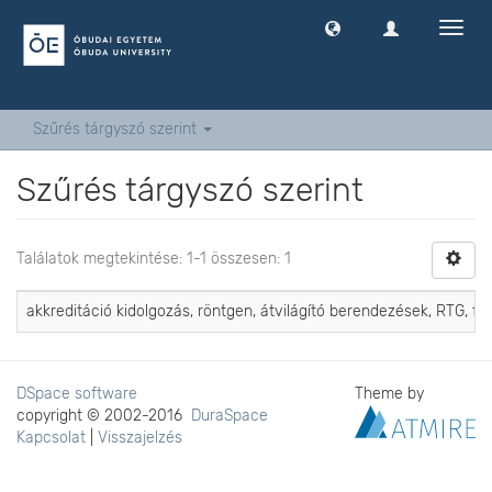
Navig
ki
-
és
bekap
Szűrés tárgyszó szerint
Szűrés tárgyszó szerint
Találatok megtekintése: 1-1 összesen: 1
akkreditáció kidolgozás, röntgen, átvilágító berendezések, RTG, felü
DSpace software
Theme by
copyright © 2002-2016
DuraSpace
Kapcsolat
|
Visszajelzés