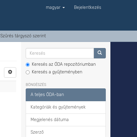
magyar
Bejelentkezés
Szűrés tárgyszó szerint
Keresés az ÓDA repozitóriumban
Keresés a gyűjteményben
BÖNGÉSZÉS
A teljes ÓDA-ban
Kategóriák és gyűjtemények
Megjelenés dátuma
Szerző