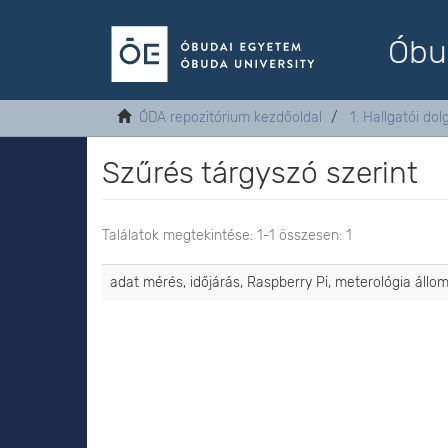
Óbu
ÓDA repozitórium kezdőoldal
1. Hallgatói do
Szűrés tárgyszó szerint
Találatok megtekintése: 1-1 összesen: 1
adat mérés, időjárás, Raspberry Pi, meterológia állo