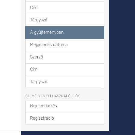
Cím
Tárgyszó
A gyűjteményben
Megjelenés dátuma
Szerző
Cím
Tárgyszó
SZEMÉLYES FELHASZNÁLÓI FIÓK
Bejelentkezés
Regisztráció