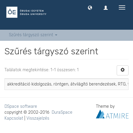
Navig
ki
-
és
bekap
Szűrés tárgyszó szerint
Szűrés tárgyszó szerint
Találatok megtekintése: 1-1 összesen: 1
akkreditáció kidolgozás, röntgen, átvilágító berendezések, RTG, felü
DSpace software
Theme by
copyright © 2002-2016
DuraSpace
Kapcsolat
|
Visszajelzés