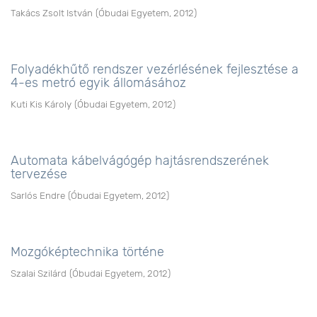
Takács Zsolt István
(
Óbudai Egyetem
,
2012
)
Folyadékhűtő rendszer vezérlésének fejlesztése a
4-es metró egyik állomásához
Kuti Kis Károly
(
Óbudai Egyetem
,
2012
)
Automata kábelvágógép hajtásrendszerének
tervezése
Sarlós Endre
(
Óbudai Egyetem
,
2012
)
Mozgóképtechnika történe
Szalai Szilárd
(
Óbudai Egyetem
,
2012
)