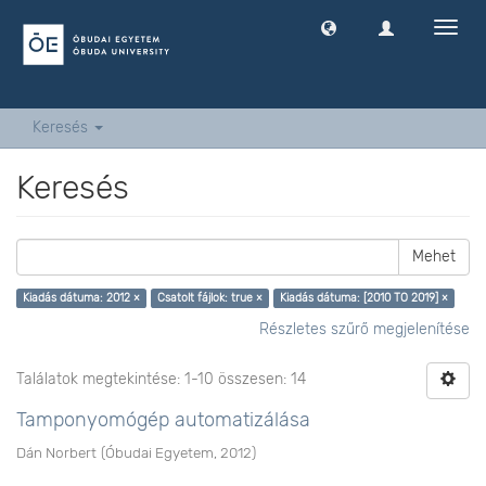
Navig
ki
-
és
bekap
Keresés
Keresés
Mehet
Kiadás dátuma: 2012 ×
Csatolt fájlok: true ×
Kiadás dátuma: [2010 TO 2019] ×
Részletes szűrő megjelenítése
Találatok megtekintése: 1-10 összesen: 14
Tamponyomógép automatizálása
Dán Norbert
(
Óbudai Egyetem
,
2012
)