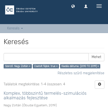
Navig
ki
-
és
bekap
Keresés
Keresés
Mehet
Szerző: Nagy Zoltán ×
Csatolt fájlok: true ×
Kiadás dátuma: [2010 TO 2019] ×
Részletes szűrő megjelenítése
Találatok megtekintése: 1-4 összesen: 4
Komplex, többszintű termelés-szimulációs
alkalmazás fejlesztése
Nagy Zoltán
(
Óbudai Egyetem
,
2019
)